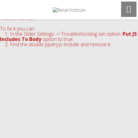
Revolution Slider Error: You have some jquery.js library include
that comes after the revolution files js include.
This includes make eliminates the revolution slider libraries, and
make it not work.
To fix it you can:
1. In the Slider Settings -> Troubleshooting set option:
Put JS
Includes To Body
option to true.
2. Find the double jquery.js include and remove it.