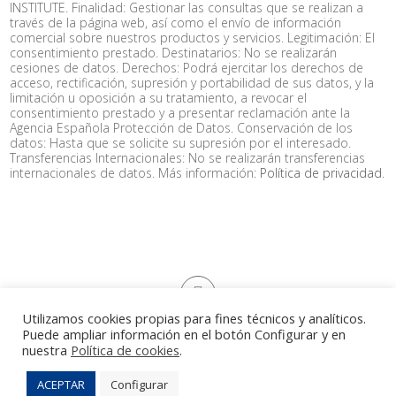
INSTITUTE. Finalidad: Gestionar las consultas que se realizan a
través de la página web, así como el envío de información
comercial sobre nuestros productos y servicios. Legitimación: El
consentimiento prestado. Destinatarios: No se realizarán
cesiones de datos. Derechos: Podrá ejercitar los derechos de
acceso, rectificación, supresión y portabilidad de sus datos, y la
limitación u oposición a su tratamiento, a revocar el
consentimiento prestado y a presentar reclamación ante la
Agencia Española Protección de Datos. Conservación de los
datos: Hasta que se solicite su supresión por el interesado.
Transferencias Internacionales: No se realizarán transferencias
internacionales de datos. Más información:
Política de privacidad
.
Utilizamos cookies propias para fines técnicos y analíticos.
Puede ampliar información en el botón Configurar y en
Aviso legal
|
Política de privacidad
|
Política de cookies
|
nuestra
Política de cookies
.
developed by
www.niobestudio.com
© Copyright Retail Institute. All rights reserved.
ACEPTAR
Configurar