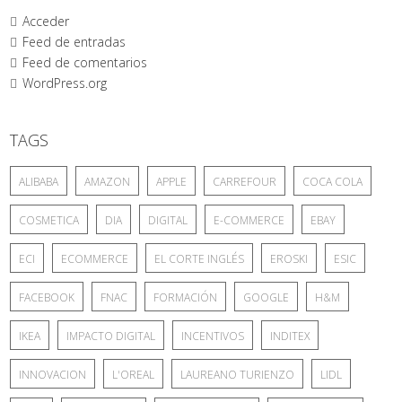
Acceder
Feed de entradas
Feed de comentarios
WordPress.org
TAGS
ALIBABA
AMAZON
APPLE
CARREFOUR
COCA COLA
COSMETICA
DIA
DIGITAL
E-COMMERCE
EBAY
ECI
ECOMMERCE
EL CORTE INGLÉS
EROSKI
ESIC
FACEBOOK
FNAC
FORMACIÓN
GOOGLE
H&M
IKEA
IMPACTO DIGITAL
INCENTIVOS
INDITEX
INNOVACION
L'OREAL
LAUREANO TURIENZO
LIDL