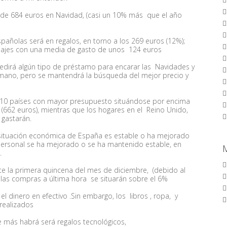
 de
684 euros
en
Navidad
, (casi un
10% más
que el año
pañolas será en regalos, en torno a los 269 euros (12%);
 viajes con una media de gasto de unos 124 euros
dirá algún tipo de préstamo para encarar las Navidades y
mano, pero se mantendrá la búsqueda del mejor precio y
os 10 países con mayor presupuesto situándose por encima
(662 euros), mientras que los hogares en el Reino Unido,
 gastarán.
situación económica de España es estable o ha mejorado
personal se ha mejorado o se ha mantenido estable, en
.
e la primera quincena del mes de diciembre, (debido al
e las compras a última hora se situarán sobre el 6%
l dinero en efectivo .Sin embargo, los libros , ropa, y
realizados
e más habrá será regalos tecnológicos,