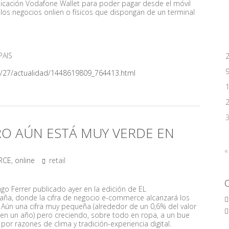
icación Vodafone Wallet para poder pagar desde el móvil
llos negocios onlien o físicos que dispongan de un terminal
PAIS
1/27/actualidad/1448619809_764413.html
O AÚN ESTÁ MUY VERDE EN
«
RCE
,
online
retail
ago Ferrer publicado ayer en la edición de EL
aña, donde la cifra de negocio e-commerce alcanzará los
. Aún una cifra muy pequeña (alrededor de un 0,6% del valor
 en un año) pero creciendo, sobre todo en ropa, a un bue
por razones de clima y tradición-experiencia digital.