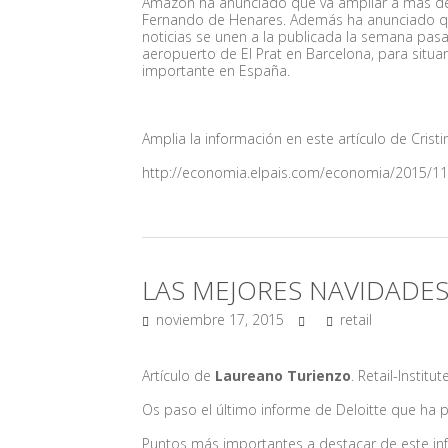
Amazon ha anunciado que va ampliar a más del 
Fernando de Henares. Además ha anunciado q
noticias se unen a la publicada la semana pa
aeropuerto de El Prat en Barcelona, para situ
importante en España.
Amplia la información en este artículo de Cris
http://economia.elpais.com/economia/2015/1
LAS MEJORES NAVIDADE
noviembre 17, 2015
retail
Artículo de
Laureano Turienzo
. Retail-Institu
Os paso el último informe de Deloitte que ha
Puntos más importantes a destacar de este in