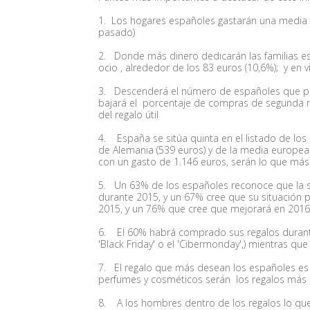
1.
Los hogares españoles gastarán una media
pasado)
2.
Donde más dinero dedicarán las familias es
ocio , alrededor de los 83 euros (10,6%); y en
3.
Descenderá el número de españoles que pe
bajará el porcentaje de compras de segunda 
del regalo útil
4.
España se sitúa quinta en el listado de l
de Alemania (539 euros) y de la media europea 
con un gasto de 1.146 euros, serán lo que más
5.
Un 63% de los españoles reconoce que la 
durante 2015, y un 67% cree que su situación 
2015, y un 76% que cree que mejorará en 2016
6.
El 60% habrá comprado sus regalos durant
'Black Friday' o el 'Cibermonday',) mientras qu
7.
El regalo que más desean los españoles es e
perfumes y cosméticos serán los regalos más 
8.
A los hombres dentro de los regalos lo qu