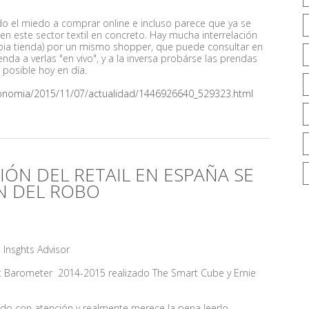
o el miedo a comprar online e incluso parece que ya se
n este sector textil en concreto. Hay mucha interrelación
propia tienda) por un mismo shopper, que puede consultar en
enda a verlas "en vivo", y a la inversa probárse las prendas
 posible hoy en día.
conomia/2015/11/07/actualidad/1446926640_529323.html
IÓN DEL RETAIL EN ESPAÑA SE
N DEL ROBO
te Insghts Advisor
t
Barometer 2014-2015 realizado
The Smart Cube
y Ernie
ído con atención y realmente merece la pena leerlo.