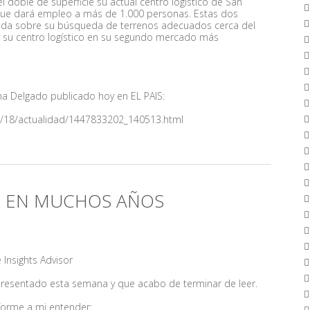
doble de superficie su actual centro logístico de San
ue dará empleo a más de 1.000 personas. Estas dos
sada sobre su búsqueda de terrenos adecuados cerca del
ar su centro logístico en su segundo mercado más
tina Delgado publicado hoy en EL PAIS:
1/18/actualidad/1447833202_140513.html
S EN MUCHOS AÑOS
te Insights Advisor
 presentado esta semana y que acabo de terminar de leer
.
forme a mi entender: