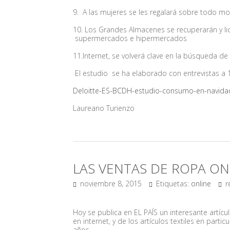
9.
A las mujeres se les regalará sobre todo m
10.
Los Grandes Almacenes se recuperarán y lid
supermercados e hipermercados
11.
Internet, se volverá clave en la búsqueda d
El estudio se ha elaborado con entrevistas a
Deloitte-ES-BCDH-estudio-consumo-en-navida
Laureano Turienzo
LAS VENTAS DE ROPA ON
noviembre 8, 2015
Etiquetas:
online
r
Hoy se publica en EL PAÍS un interesante artíc
en internet, y de los artículos textiles en par
años.