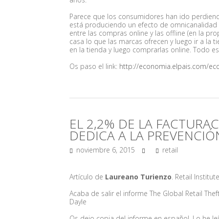
Parece que los consumidores han ido perdiend
está produciendo un efecto de omnicanalidad e
entre las compras online y las offline (en la 
casa lo que las marcas ofrecen y luego ir a la ti
en la tienda y luego comprarlas online. Todo es
Os paso el link:
http://economia.elpais.com/e
EL 2,2% DE LA FACTURAC
DEDICA A LA PREVENCIÓ
noviembre 6, 2015
retail
Artículo de
Laureano Turienzo
. Retail Institu
Acaba de salir el informe The Global
Retail Thef
Dayle
Os dejo copia del informe en español. Lo he le