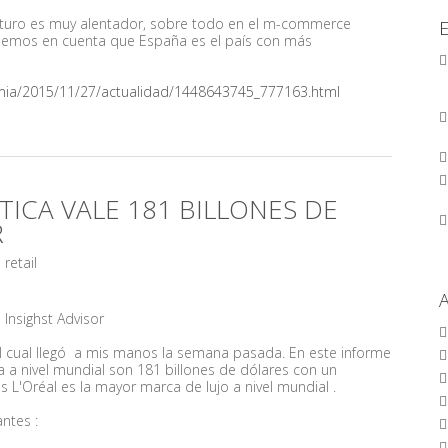
futuro es muy alentador, sobre todo en el m-commerce
tenemos en cuenta que España es el país con más
mia/2015/11/27/actualidad/1448643745_777163.html
TICA VALE 181 BILLONES DE
R
retail
te Insighst Advisor
el cual llegó a mis manos la semana pasada. En este informe
a a nivel mundial son 181 billones de dólares con un
s L'Oréal es la mayor marca de lujo a nivel mundial .
ntes :