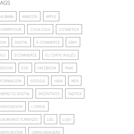
TAGS
ALIBABA
AMAZON
APPLE
CARREFOUR
COCA COLA
COSMETICA
DIA
DIGITAL
E-COMMERCE
EBAY
ECI
ECOMMERCE
EL CORTE INGLÉS
EROSKI
ESIC
FACEBOOK
FNAC
FORMACIÓN
GOOGLE
H&M
IKEA
IMPACTO DIGITAL
INCENTIVOS
INDITEX
INNOVACION
L'OREAL
LAUREANO TURIENZO
LIDL
LUJO
MERCADONA
OMNICANALIDAD