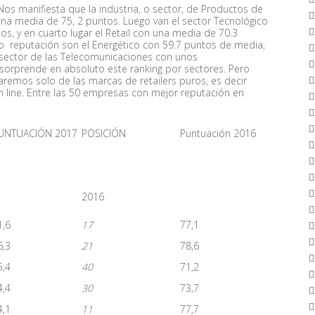
os manifiesta que la industria, o sector, de Productos de
a media de 75, 2 puntos. Luego van el sector Tecnológico
os, y en cuarto lugar el Retail con una media de 70.3
o reputación son el Energético con 59.7 puntos de media,
 el sector de las Telecomunicaciones con unos
orprende en absoluto este ranking por sectores. Pero
laremos solo de las marcas de retailers puros, es decir
n line. Entre las 50 empresas con mejor reputación en
UNTUACIÓN 2017
POSICIÓN
Puntuación 2016
2016
1,6
17
77,1
6,3
21
78,6
5,4
40
71,2
4,4
30
73,7
4,1
11
77,7