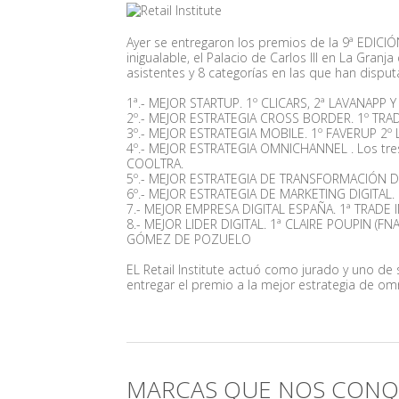
Ayer se entregaron los premios de la 9ª ED
inigualable, el Palacio de Carlos III en La Gran
asistentes y 8 categorías en las que han dispu
1ª.- MEJOR STARTUP. 1º CLICARS, 2ª LAVANAPP 
2º.- MEJOR ESTRATEGIA CROSS BORDER. 1º TRAD
3º.- MEJOR ESTRATEGIA MOBILE. 1º FAVERUP 2º 
4º.- MEJOR ESTRATEGIA OMNICHANNEL . Los tres 
COOLTRA.
5º.- MEJOR ESTRATEGIA DE TRANSFORMACIÓN DI
6º.- MEJOR ESTRATEGIA DE MARKETING DIGITAL
7.- MEJOR EMPRESA DIGITAL ESPAÑA. 1ª TRADE I
8.- MEJOR LIDER DIGITAL. 1ª CLAIRE POUPIN (
GÓMEZ DE POZUELO
EL Retail Institute actuó como jurado y uno d
entregar el premio a la mejor estrategia de om
MARCAS QUE NOS CONQ