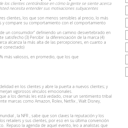
e los clientes centrándose en cómo la gente se siente acerca
Usted necesita entender sus motivaciones subyacentes
s clientes, los que son menos sensibles al precio, lo más
ales y compare su comportamiento con el comportamiento
l de un consumidor” definiendo un camino desvertebrado en
e satisfecho (3) Percibir la diferenciación de la marca (4)
rca alcanza la más alta de las percepciones, en cuanto a
e conectado)
52% más valiosos, en promedio, que los que
idad en los clientes y abre la puerta a nuevos clientes; y
erjan vigorosos vínculos emocionales.
 que a los demás les está vedado, crear un sentimiento tribal
mente marcas como Amazon, Rolex, Netflix , Walt Disney,
mundial , la NFR , sabe que son claves la reputación y los
os retailers y sus clientes, por eso en su última convención
o. Repaso la agenda de aquel evento, leo a analistas que