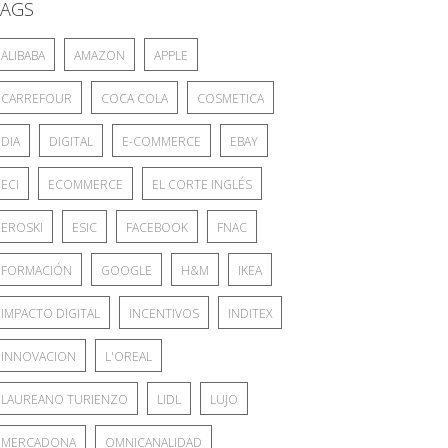
TAGS
ALIBABA
AMAZON
APPLE
CARREFOUR
COCA COLA
COSMETICA
DIA
DIGITAL
E-COMMERCE
EBAY
ECI
ECOMMERCE
EL CORTE INGLÉS
EROSKI
ESIC
FACEBOOK
FNAC
FORMACIÓN
GOOGLE
H&M
IKEA
IMPACTO DIGITAL
INCENTIVOS
INDITEX
INNOVACION
L'OREAL
LAUREANO TURIENZO
LIDL
LUJO
MERCADONA
OMNICANALIDAD