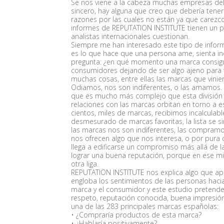
Se nos viene a la cabeza muchas empresas del un
sincero, hay alguna que creo que debería tener 
razones por las cuales no están ya que carez
informes de REPUTATION INSTITUTE tienen un pr
analistas internacionales cuestionan.
Siempre me han interesado este tipo de info
es lo que hace que una persona ame, sienta i
pregunta: ¿en qué momento una marca consigue 
consumidores dejando de ser algo ajeno para f
muchas cosas, entre ellas las marcas que vini
Odiamos, nos son indiferentes, o las amamos.
que es mucho más complejo que esta división 
relaciones con las marcas orbitan en torno a e
cientos, miles de marcas, recibimos incalculabl
desmesurado de marcas favoritas, la lista se s
las marcas nos son indiferentes, las compra
nos ofrecen algo que nos interesa, o por pura 
llega a edificarse un compromiso más allá de l
lograr una buena reputación, porque en ese mi
otra liga.
REPUTATION INSTITUTE nos explica algo que a
engloba los sentimientos de las personas hacia 
marca y el consumidor y este estudio pretende
respeto, reputación conocida, buena impresión 
una de las 283 principales marcas españolas:
• ¿Compraría productos de esta marca?
• ¿Hablaría positivamente?