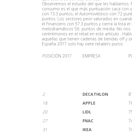
Observemos el estudio del que les hablamos. N
consumo es el que más puntuación saca con un
con 73.3 puntos; el Automovilístico con 72 punt
puntos. Los sectores peor valorados en cuand
el Financiero con 57.3 puntos y cierra la lista
melodramáticos 56 puntos de media. No nos s
centrémonos en el retail en este artículo . Hab
aquellas que tienen cadenas de tiendas off y o
España 2017 solo hay siete retailers puros:
POSICIÓN 2017
EMPRESA
P
2
DECATHLON
8
18
APPLE
7
20
LIDL
7
27
FNAC
7
31
IKEA
7