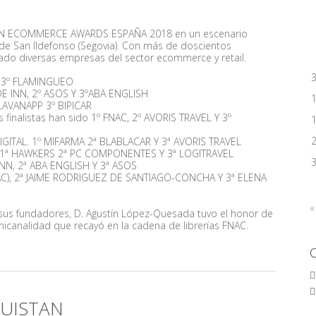
ICIÓN ECOMMERCE AWARDS ESPAÑA 2018 en un escenario
ja de San Ildefonso (Segovia). Con más de doscientos
tado diversas empresas del sector ecommerce y retail.
Y 3º FLAMINGUEO
E INN, 2º ASOS Y 3ºABA ENGLISH
LAVANAPP 3º BIPICAR
finalistas han sido 1º FNAC, 2º AVORIS TRAVEL Y 3º
GITAL. 1º MIFARMA 2ª BLABLACAR Y 3ª AVORIS TRAVEL
. 1ª HAWKERS 2ª PC COMPONENTES Y 3ª LOGITRAVEL
NN, 2ª ABA ENGLISH Y 3ª ASOS
FNAC), 2ª JAIME RODRIGUEZ DE SANTIAGO-CONCHA Y 3ª ELENA
«
e sus fundadores, D. Agustín López-Quesada tuvo el honor de
nicanalidad que recayó en la cadena de librerías FNAC.
UISTAN