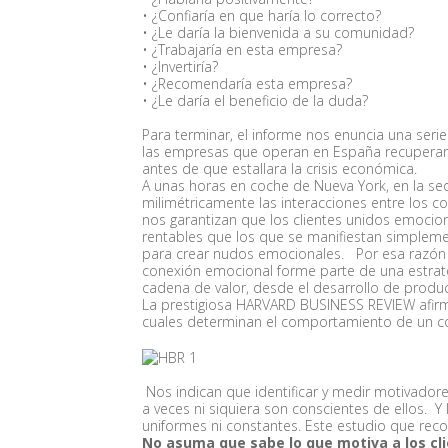
• ¿Confiaría en que haría lo correcto?
• ¿Le daría la bienvenida a su comunidad?
• ¿Trabajaría en esta empresa?
• ¿Invertiría?
• ¿Recomendaría esta empresa?
• ¿Le daría el beneficio de la duda?
Para terminar, el informe nos enuncia una seri
las empresas que operan en España recuperan 
antes de que estallara la crisis económica.
A unas horas en coche de Nueva York, en la s
milimétricamente las interacciones entre los c
nos garantizan que los clientes unidos emoci
rentables que los que se manifiestan simplemen
para crear nudos emocionales. Por esa razón
conexión emocional forme parte de una estrateg
cadena de valor, desde el desarrollo de producto
La prestigiosa HARVARD BUSINESS REVIEW afir
cuales determinan el comportamiento de un c
Nos indican que identificar y medir motivador
a veces ni siquiera son conscientes de ellos. 
uniformes ni constantes. Este estudio que reco
No asuma que sabe lo que motiva a los c