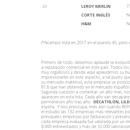
33
LEROY MERLIN
7
CORTE INGLÉS
N
H&M
N
(*Alcampo está en 2017 en el puesto 45, pero e
Primero de todo, debemos aplaudir la evoluci
a reputación comercial en este país. Todos l
muy orgullosos y desde aquí aplaudimos su b
impresionante en este aspecto, a tal punto qu
su mercado materno), esta empresa se posicion
81.6 que han obtenido en el mercado español.
Segunda cuestión a comentar: un año más, nos
aparecen en esta lista. Cada año van desapare
permanecen año tras año:
DECATHLON, LILD
espera. Y nos preocupa, más aún cuando REPU
el estudio las 132 empresas más relevantes por
principales empresas por facturación y presenci
cada empresa evaluada fue valorada por un m
8.000 entrevistados y más de 32.000 valoracio