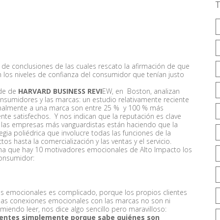
e de conclusiones de las cuales rescato la afirmación de que
los niveles de confianza del consumidor que tenían justo
ede de
HARVARD BUSINESS REVI
EW, en Boston, analizan
onsumidores y las marcas: un estudio relativamente reciente
onalmente a una marca son entre 25 % y 100 % más
te satisfechos. Y nos indican que la reputación es clave
 las empresas más vanguardistas están haciendo que la
ia poliédrica que involucre todas las funciones de la
s hasta la comercialización y las ventas y el servicio.
ma que hay 10 motivadores emocionales de Alto Impacto los
onsumidor:
es emocionales es complicado, porque los propios clientes
Y las conexiones emocionales con las marcas no son ni
miendo leer, nos dice algo sencillo pero maravilloso:
lientes simplemente porque sabe quiénes son