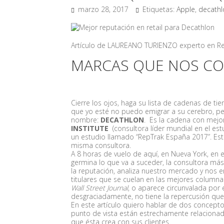
marzo 28, 2017
Etiquetas:
Apple
,
decathl
Artículo de LAUREANO TURIENZO experto en Retai
MARCAS QUE NOS C
Cierre los ojos, haga su lista de cadenas de ti
que yo esté no puedo emigrar a su cerebro, p
nombre:
DECATHLON
. Es la cadena con mejo
INSTITUTE
(consultora líder mundial en el est
un estudio llamado “RepTrak España 2017”. Est
misma consultora.
A 8 horas de vuelo de aquí, en Nueva York, en
germina lo que va a suceder, la consultora más
la reputación, analiza nuestro mercado y nos e
titulares que se cuelan en las mejores column
Wall Street Journal
, o aparece circunvalada por 
desgraciadamente, no tiene la repercusión qu
En este artículo quiero hablar de dos concepto
punto de vista están estrechamente relacionad
que ésta crea con sus clientes.