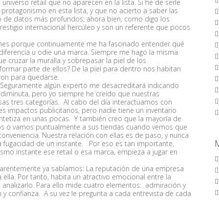
iverso retail que no aparecen en la lista. Si he de serle
protagonismo en esta lista, y que no acierto a saber las
co de datos más profundos; ahora bien, como digo los
estigio internacional hercúleo y son un referente que pocos
rmes porque continuamente me ha fascinado entender qué
ndiferencia u odie una marca. Siempre me hago la misma
cruzar la muralla y sobrepasar la piel de los
ormar parte de ellos? De la piel para dentro nos habitan
eron para quedarse.
 Seguramente algún experto me desacreditará indicando
diminuta, pero yo siempre he creído que nuestras
sas tres categorías. Al cabo del día interactuamos con
es impactos publicitarios, pero nadie tiene un inventario
intetiza en unas pocas. Y también creo que la mayoría de
mos o vamos puntualmente a sus tiendas cuando vemos que
conveniencia. Nuestra relación con ellas es de paso, y nunca
a fugacidad de un instante. Por eso es tan importante,
smo instante ese retail o esa marca, empieza a jugar en
parentemente ya sabíamos: La reputación de una empresa
ella. Por tanto, habita un atractivo emocional entre la
 analizarlo. Para ello mide cuatro elementos: admiración y
y confianza. A su vez le pregunta a cada entrevista de cada