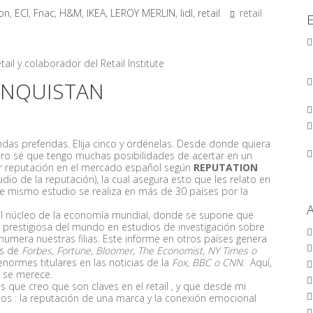
on
,
ECI
,
Fnac
,
H&M
,
IKEA
,
LEROY MERLIN
,
lidl
,
retail
retail
l y colaborador del Retail Institute
ONQUISTAN
endas preferidas. Elija cinco y ordénelas. Desde donde quiera
ero sé que tengo muchas posibilidades de acertar en un
r reputación en el mercado español según
REPUTATION
udio de la reputación), la cual asegura esto que les relato en
e mismo estudio se realiza en más de 30 países por la
 el núcleo de la economía mundial, donde se supone que
 prestigiosa del mundo en estudios de investigación sobre
numera nuestras filias. Este informe en otros países genera
as de
Forbes, Fortune, Bloomer, The Economist, NY Times o
enormes titulares en las noticias de la
Fox, BBC o CNN
. Aquí,
e se merece.
s que creo que son claves en el retail , y que desde mi
os : la reputación de una marca y la conexión emocional