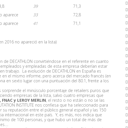
3,8
39
71,3
o aparece
33
72,8
o aparece
41
71,1
n 2016 no apareció en la lista)
ón de DECATHLON convirtiéndose en el referente en cuanto
os empleados y empleadas de esta empresa deberían estar
uen trabajo. La evolución de DECATHLON en España es
e en el mismo informe, pero acerca del mercado francés (en
a en sexto lugar con una puntuación del 80.1, frente a los
 sorprende el minúsculo porcentaje de retailers puros que
ciendo empresas de la lista, salvo cuatro empresas que
, FNAC y LEROY MERLIN
, el resto o no están o no se las
TATION INSTITUTE nos confiesa que ha seleccionado para
 su reputación entre el público general español y las 150
a internacional en este país. Y, es más, nos indica que
ínimo de 100 personas, y que hubo un total de más de
nes….