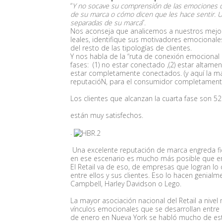
“
Y no socave su comprensión de las emociones d
de su marca o cómo dicen que les hace sentir. 
separadas de su marca
”.
Nos aconseja que analicemos a nuestros mejore
leales, identifique sus motivadores emocion
del resto de las tipologías de clientes.
Y nos habla de la “ruta de conexión emociona
fases: (1) no estar conectado ,(2) estar altament
estar completamente conectados. (y aquí la ma
reputacióN, para el consumidor completament
Los clientes que alcanzan la cuarta fase son 
están muy satisfechos.
.
Una excelente reputación de marca engreda fidel
en ese escenario es mucho más posible que em
El Retail va de eso, de empresas que logran lo
entre ellos y sus clientes. Eso lo hacen genial
Campbell, Harley Davidson o Lego.
La mayor asociación nacional del Retail a nivel 
vínculos emocionales que se desarrollan entre l
de enero en Nueva York se habló mucho de est