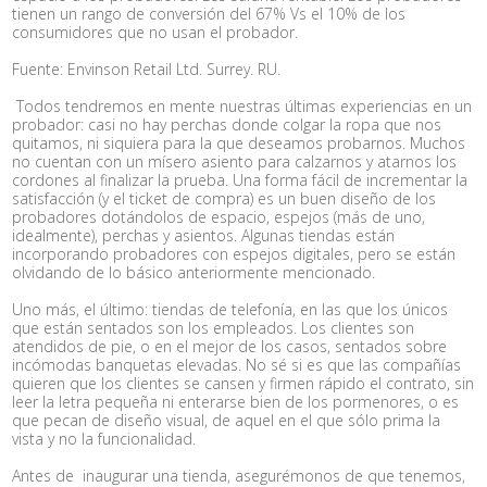
tienen un rango de conversión del 67% Vs el 10% de los
consumidores que no usan el probador.
Fuente: Envinson Retail Ltd. Surrey. RU.
Todos tendremos en mente nuestras últimas experiencias en un
probador: casi no hay perchas donde colgar la ropa que nos
quitamos, ni siquiera para la que deseamos probarnos. Muchos
no cuentan con un mísero asiento para calzarnos y atarnos los
cordones al finalizar la prueba. Una forma fácil de incrementar la
satisfacción (y el ticket de compra) es un buen diseño de los
probadores dotándolos de espacio, espejos (más de uno,
idealmente), perchas y asientos. Algunas tiendas están
incorporando probadores con espejos digitales, pero se están
olvidando de lo básico anteriormente mencionado.
Uno más, el último: tiendas de telefonía, en las que los únicos
que están sentados son los empleados. Los clientes son
atendidos de pie, o en el mejor de los casos, sentados sobre
incómodas banquetas elevadas. No sé si es que las compañías
quieren que los clientes se cansen y firmen rápido el contrato, sin
leer la letra pequeña ni enterarse bien de los pormenores, o es
que pecan de diseño visual, de aquel en el que sólo prima la
vista y no la funcionalidad.
Antes de inaugurar una tienda, asegurémonos de que tenemos,