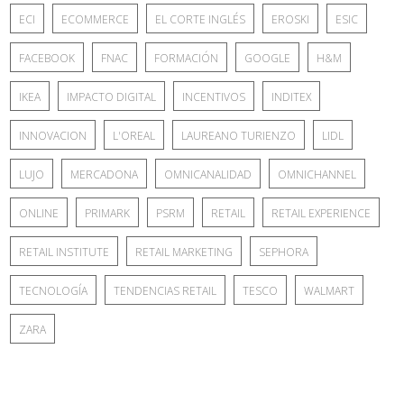
ECI
ECOMMERCE
EL CORTE INGLÉS
EROSKI
ESIC
FACEBOOK
FNAC
FORMACIÓN
GOOGLE
H&M
IKEA
IMPACTO DIGITAL
INCENTIVOS
INDITEX
INNOVACION
L'OREAL
LAUREANO TURIENZO
LIDL
LUJO
MERCADONA
OMNICANALIDAD
OMNICHANNEL
ONLINE
PRIMARK
PSRM
RETAIL
RETAIL EXPERIENCE
RETAIL INSTITUTE
RETAIL MARKETING
SEPHORA
TECNOLOGÍA
TENDENCIAS RETAIL
TESCO
WALMART
ZARA