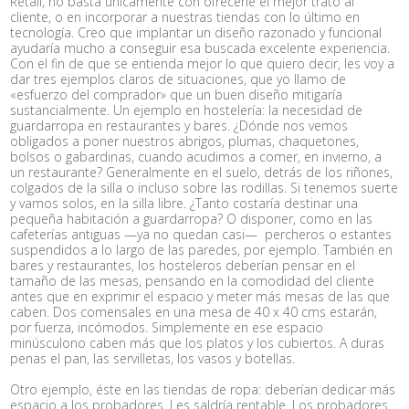
Retail, no basta únicamente con ofrecerle el mejor trato al
cliente, o en incorporar a nuestras tiendas con lo último en
tecnología. Creo que implantar un diseño razonado y funcional
ayudaría mucho a conseguir esa buscada excelente experiencia.
Con el fin de que se entienda mejor lo que quiero decir, les voy a
dar tres ejemplos claros de situaciones, que yo llamo de
«esfuerzo del comprador» que un buen diseño mitigaría
sustancialmente. Un ejemplo en hostelería: la necesidad de
guardarropa en restaurantes y bares. ¿Dónde nos vemos
obligados a poner nuestros abrigos, plumas, chaquetones,
bolsos o gabardinas, cuando acudimos a comer, en invierno, a
un restaurante? Generalmente en el suelo, detrás de los riñones,
colgados de la silla o incluso sobre las rodillas. Si tenemos suerte
y vamos solos, en la silla libre. ¿Tanto costaría destinar una
pequeña habitación a guardarropa? O disponer, como en las
cafeterías antiguas —ya no quedan casi— percheros o estantes
suspendidos a lo largo de las paredes, por ejemplo. También en
bares y restaurantes, los hosteleros deberían pensar en el
tamaño de las mesas, pensando en la comodidad del cliente
antes que en exprimir el espacio y meter más mesas de las que
caben. Dos comensales en una mesa de 40 x 40 cms estarán,
por fuerza, incómodos. Simplemente en ese espacio
minúsculono caben más que los platos y los cubiertos. A duras
penas el pan, las servilletas, los vasos y botellas.
Otro ejemplo, éste en las tiendas de ropa: deberían dedicar más
espacio a los probadores. Les saldría rentable. Los probadores