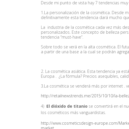
Desde mi punto de vista hay 7 tendencias muy 
1.La personalización de la cosmética
. Desde m
definitivamente esta tendencia dará mucho qu
La industria de la cosmética cada vez más de
personalizados. Este concepto de belleza pers
tendencia “must-have”.
Sobre todo se verá en la alta cosmética. El f
a partir de una base a la cual se podrán agrega
2.
La cosmética asiática.
Esta tendencia ya está
Europa . ¿La fórmula? Precios asequibles, calid
3
.La cosmética se venderá más por internet
. v
http://retailnewstrends.me/2015/10/10/la-belleza
4)
El dióxido de titanio
se convertirá en el n
los cosméticos más vanguardistas.
http://www.cosmeticsdesign-europe.com/Mark
market