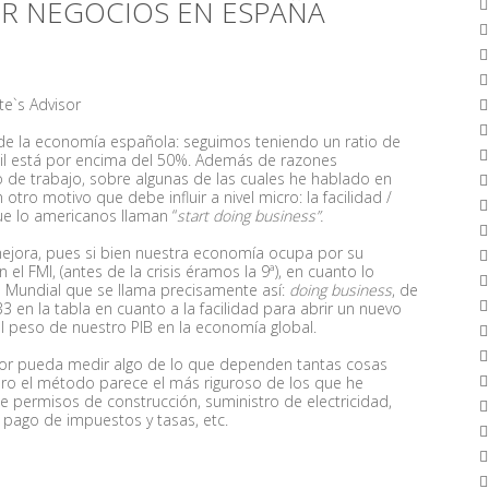
ER NEGOCIOS EN ESPAÑA
ute`s Advisor
d” de la economía española: seguimos teniendo un ratio de
nil está por encima del 50%. Además de razones
de trabajo, sobre algunas de las cuales he hablado en
otro motivo que debe influir a nivel micro: la facilidad /
ue lo americanos llaman “
start
doing business”.
 mejora, pues si bien nuestra economía ocupa por su
el FMI, (antes de la crisis éramos la 9ª), en cuanto lo
o Mundial que se llama precisamente así:
doing business
, de
en la tabla en cuanto a la facilidad para abrir un nuevo
l peso de nuestro PIB en la economía global.
cador pueda medir algo de lo que dependen tantas cosas
ro el método parece el más riguroso de los que he
e permisos de construcción, suministro de electricidad,
, pago de impuestos y tasas, etc.