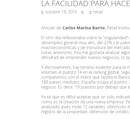
LA FACILIDAD PARA HAC
octubre 19, 2015
retail
Artículo de
Carlos Marina Barrio.
Retail Instit
El otro día reflexionaba sobre la “singularida
desempleo general muy alto, del 22% y el juve
macroeconómicas y de estructura del mercado 
notas anteriores, hoy me gustaría analizar algún 
dificultad de emprender nuevos negocios, lo q
Y efectivamente, hay terreno evidente para la
volumen el puesto 14 en el ranking global, según 
comparamos con el índice que facilita el Banc
189 países medidos, España ocupa el puesto 33 
negocio. Es decir, 19 puestos por debajo que e
Ya sé que es difícil aceptar que un solo indi
como es la creación de una nueva empresa. Pe
analizado, pues mide 12 variables: obtención d
registro de la propiedad, obtención de crédito