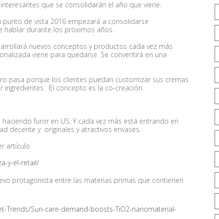
interesantes que se consolidarán el año que viene.
i punto de vista 2016 empezará a consolidarse
e hablar durante los próximos años.
sarrollará nuevos conceptos y productos cada vez más
onalizada viene para quedarse. Se conventirá en una
uturo pasa porque los clientes puedan customizar sus cremas
r ingredientes. El concepto es la co-creación
 haciendo furor en US. Y cada vez más está entrando en
ad decente y originales y atractivos envases.
er artículo
-y-el-retail/
uevo protagonista entre las materias primas que contienen
et-Trends/Sun-care-demand-boosts-TiO2-nanomaterial-