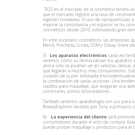
TIO2 en el mercado de la cosmética tendrá un
que el mercado registre una tasa de crecimie
ingentes toneladas. El uso de nanopartículas a
mejorar la consistencia y el espesor se ha con
cosméticos desde 2010, estimulando gran dema
En este escenario cosméticos, las empresas que
Merck, Precheza, Croda, DSM y Solvay. Entre el
5)
Los aparatos electrónicos
cada vez tendr
veremos cómo se democratizan los aparatos e
ahora sólo se podrían ver en selectas clínicas 
que llegarán a muchos más consumidores. Sobr
cuidado de la piel: exfoliante (microdermoabras
la combinación de varias acciones. Una tende
cepillos para maquillaje, que aseguran una ap
correctores, polvos bronceadores…..
También veremos aparatología con uso para ob
BeautyExplorer lanzado por Sony a principios 
6)
La experiencia del cliente
será primordia
consumidores durante el acto de compra. Grac
puede probar maquillaje o productos para el c