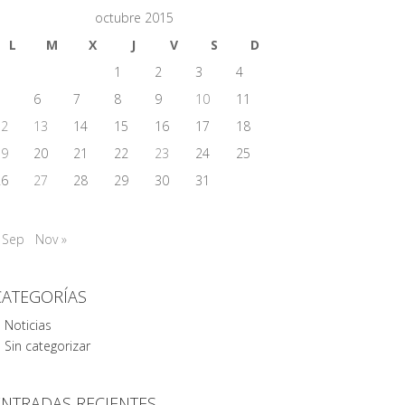
octubre 2015
L
M
X
J
V
S
D
1
2
3
4
5
6
7
8
9
10
11
12
13
14
15
16
17
18
19
20
21
22
23
24
25
26
27
28
29
30
31
 Sep
Nov »
CATEGORÍAS
Noticias
Sin categorizar
ENTRADAS RECIENTES