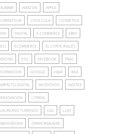
ALIBABA
AMAZON
APPLE
CARREFOUR
COCA COLA
COSMETICA
DIA
DIGITAL
E-COMMERCE
EBAY
ECI
ECOMMERCE
EL CORTE INGLÉS
EROSKI
ESIC
FACEBOOK
FNAC
FORMACIÓN
GOOGLE
H&M
IKEA
IMPACTO DIGITAL
INCENTIVOS
INDITEX
INNOVACION
L'OREAL
LAUREANO TURIENZO
LIDL
LUJO
MERCADONA
OMNICANALIDAD