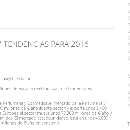
7 TENDENCIAS PARA 2016
e Insights Advisor
ones de euros a nivel mundial. Y la tendencia es
 Perfumería y Cosmética),el mercado de la Perfumería y
0 millones de €/año (fuente sector) y exporta unos 2.400
 Europea el sector mueve unos 70.300 millones de €/año y
umidos. El mercado estadounidense, está en unos 40.000
00 millones de €/año en consumo.