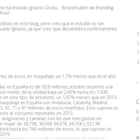
e ha enviado Ignacio Cecilia ,
Responsable de Branding,
chool
.
cibido en este blog, pero creo que el estudio es tan
viado Ignacio, ya que creo que desvertebra perfectamente
lones de euros en maquillaje, un 1,7% menos que en el año
«
as en España es de 93,8 millones, estable respecto a la
ecio medio de la unidad baja un 2,45% hasta los 7,43€.
ño en este tipo de producto, un 1,67% menos que en 2013.
aquillaje en España son Andalucía, Cataluña, Madrid,
5, 81, 71 y 47 millones de euros invertidos. Esto supone un
ecto al consumo reportado en 2013.
s, aragonesas y canarias son las que más gastan en
r mujer de 36,19€, 34,56€ 34,57€, 34,15€ y 33,13€.
birá hasta los 744 millones de euros, lo que supone un
 2019.