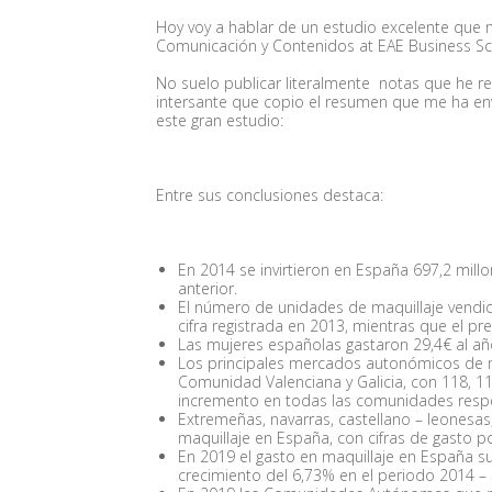
Hoy voy a hablar de un estudio excelente que m
Comunicación y Contenidos at EAE Business S
No suelo publicar literalmente notas que he re
intersante que copio el resumen que me ha en
este gran estudio:
Entre sus conclusiones destaca:
En 2014 se invirtieron en España 697,2 mil
anterior.
El número de unidades de maquillaje vendid
cifra registrada en 2013, mientras que el pr
Las mujeres españolas gastaron 29,4€ al a
Los principales mercados autonómicos de m
Comunidad Valenciana y Galicia, con 118, 11
incremento en todas las comunidades resp
Extremeñas, navarras, castellano – leonesa
maquillaje en España, con cifras de gasto po
En 2019 el gasto en maquillaje en España su
crecimiento del 6,73% en el periodo 2014 –