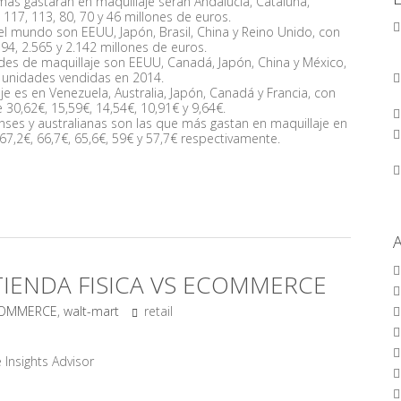
 gastarán en maquillaje serán Andalucía, Cataluña,
117, 113, 80, 70 y 46 millones de euros.
l mundo son EEUU, Japón, Brasil, China y Reino Unido, con
4, 2.565 y 2.142 millones de euros.
es de maquillaje son EEUU, Canadá, Japón, China y México,
e unidades vendidas en 2014.
 es en Venezuela, Australia, Japón, Canadá y Francia, con
30,62€, 15,59€, 14,54€, 10,91€ y 9,64€.
nses y australianas son las que más gastan en maquillaje en
67,2€, 66,7€, 65,6€, 59€ y 57,7€ respectivamente.
TIENDA FISICA VS ECOMMERCE
COMMERCE
,
walt-mart
retail
e Insights Advisor