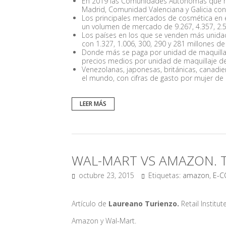
En 2019 las Comunidades Autónomas que más
Madrid, Comunidad Valenciana y Galicia con 
Los principales mercados de cosmética en e
un volumen de mercado de 9.267, 4.357, 2.59
Los países en los que se venden más unidad
con 1.327, 1.006, 300, 290 y 281 millones d
Donde más se paga por unidad de maquillaje
precios medios por unidad de maquillaje de 
Venezolanas, japonesas, británicas, canadie
el mundo, con cifras de gasto por mujer de 
LEER MÁS
WAL-MART VS AMAZON. 
octubre 23, 2015
Etiquetas:
amazon
,
E-
Artículo de
Laureano Turienzo.
Retail Institut
Amazon y Wal-Mart.