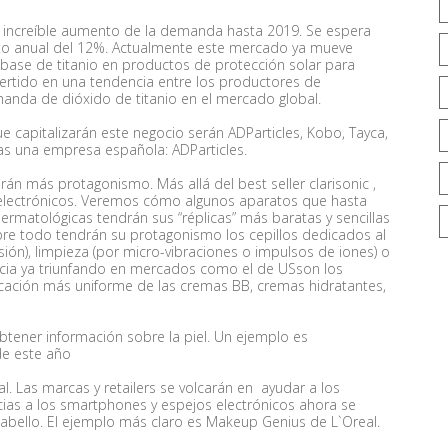
 increíble aumento de la demanda hasta 2019. Se espera
nto anual del 12%. Actualmente este mercado ya mueve
 base de titanio en productos de protección solar para
vertido en una tendencia entre los productores de
nda de dióxido de titanio en el mercado global.
 capitalizarán este negocio serán ADParticles, Kobo, Tayca,
las una empresa española: ADParticles.
án más protagonismo. Más allá del best seller clarisonic ,
lectrónicos. Veremos cómo algunos aparatos que hasta
dermatológicas tendrán sus “réplicas” más baratas y sencillas
e todo tendrán su protagonismo los cepillos dedicados al
ión), limpieza (por micro-vibraciones o impulsos de iones) o
ncia ya triunfando en mercados como el de USson los
licación más uniforme de las cremas BB, cremas hidratantes,
tener información sobre la piel. Un ejemplo es
de este año
l. Las marcas y retailers se volcarán en ayudar a los
ias a los smartphones y espejos electrónicos ahora se
abello. El ejemplo más claro es Makeup Genius de L`Oreal.