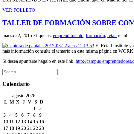
VER FOLLETO
TALLER DE FORMACIÓN SOBRE CO
marzo 22, 2015
Etiquetas:
emprendimiento
,
formación
,
retail
retail
El Retail Institute
más información consulte el temario en esta misma página en 
Si desea apuntarse hágalo en este link:
http://campus-emprendedores
Calendario
agosto 2026
L
M
X
J
V
S
D
1
2
3
4
5
6
7
8
9
10
11
12
13
14
15
16
17
18
19
20
21
22
23