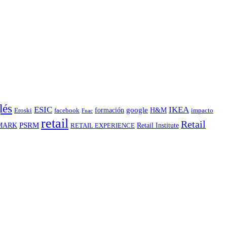
lés
ESIC
IKEA
google
formación
H&M
Eroski
facebook
impacto
Fnac
retail
Retail
PSRM
MARK
Retail Institute
RETAIL EXPERIENCE