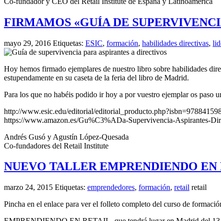
Co-fundador y CEO del Retail Institute de España y Latinoamérica
FIRMAMOS «GUÍA DE SUPERVIVENCIA
mayo 29, 2016
Etiquetas:
ESIC
,
formación
,
habilidades directivas
,
li
Hoy hemos firmado ejemplares de nuestro libro sobre habilidades direc
estupendamente en su caseta de la feria del libro de Madrid.
Para los que no habéis podido ir hoy a por vuestro ejemplar os paso 
http://www.esic.edu/editorial/editorial_producto.php?isbn=9788415
https://www.amazon.es/Gu%C3%ADa-Supervivencia-Aspirantes-Di
Andrés Gusó y Agustín López-Quesada
Co-fundadores del Retail Institute
NUEVO TALLER EMPRENDIENDO EN 
marzo 24, 2015
Etiquetas:
emprendedores
,
formación
,
retail
retail
Pincha en el enlace para ver el folleto completo del curso de formac
EMPRENDIENDO EN RETAIL, que tendrá lugar en Madrid del 13 al