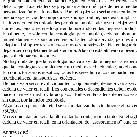
El gran debate en retail actualmente gira en torno a las “experiencia
del shopper. Los retailers se preguntan sobre qué tipos de herramienta
personalización y la inmediatez. Para ello piensan seriamente en inve
buena experiencia de compra a ese shopper online, para así cumplir co
La inversión en tecnología les permitirá también alcanzar el objetivo
correctos, para ofrecerle lo que anda buscando en las mejores condicio
Finalmente, no sólo con la tecnología, pero también, deberán abordar 
inmediatamente y a su conveniencia. La tecnología ayuda, pero es únic
adaptan al shopper y sus nuevos ritmos y horarios de vida, en lugar de 
llega a ser completamente satisfactoria. Algo no está alineado a pesar 
que solucionar cuanto antes.
No hay duda de que la tecnología nos va a ayudar a mejorar la experi
que la tecnología es simplemente un medio: es el vehículo y no el con
El conductor somos nosotros, todos los seres humanos que participan de 
merchandisers, transportistas, etcétera.
De nada va a servir evolucionar tecnológicamente, de nada van a servi
cadena de valor en retail. Los comerciales o dependientes deben evoluc
hacer clientes a medio y largo plazo. Todos en la cadena debemos estar
sin duda, por la mejor tecnología.
Algunas compañías de retail se están planteando actualmente el porc
¿50/50?
Mi recomendación sería la última: tanto monta, monta tanto. En el si
cadena de valor en retail, en la orientación de “asesoramiento” para c
Andrés Gusó