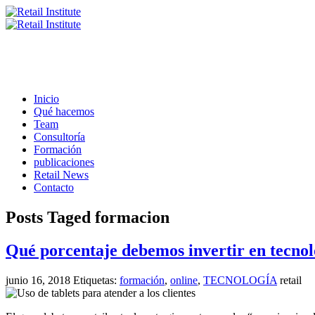
Inicio
Qué hacemos
Team
Consultoría
Formación
publicaciones
Retail News
Contacto
Posts Taged formacion
Qué porcentaje debemos invertir en tecno
junio 16, 2018
Etiquetas:
formación
,
online
,
TECNOLOGÍA
retail