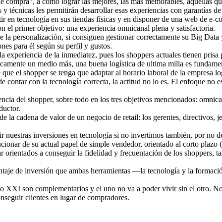
s de compra”, a cómo lograr las mejores, las más memorables, aquellas q
s y técnicas les permitirán desarrollar esas experiencias con garantías 
rtir en tecnología en sus tiendas físicas y en disponer de una web de e
n el primer objetivo: una experiencia omnicanal plena y satisfactoria.
 de la personalización, si consiguen gestionar correctamente su Big Dat
nes para él según su perfil y gustos.
la experiencia de la inmediatez, pues los shoppers actuales tienen pri
amente un medio más, una buena logística de ultima milla es fundamental
que el shopper se tenga que adaptar al horario laboral de la empresa log
de contar con la tecnología correcta, la actitud no lo es. El enfoque no 
encia del shopper, sobre todo en los tres objetivos mencionados: omnic
ductor.
la cadena de valor de un negocio de retail: los gerentes, directivos, je
r nuestras inversiones en tecnología si no invertimos también, por no d
ionar de su actual papel de simple vendedor, orientado al corto plazo (aq
 orientados a conseguir la fidelidad y frecuentación de los shoppers, t
entaje de inversión que ambas herramientas —la tecnología y la forma
glo XXI son complementarios y el uno no va a poder vivir sin el otro. 
onseguir clientes en lugar de compradores.