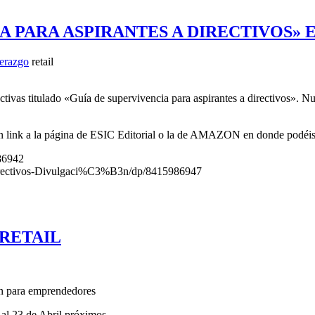
 PARA ASPIRANTES A DIRECTIVOS» E
derazgo
retail
tivas titulado «Guía de supervivencia para aspirantes a directivos». Nu
un link a la página de ESIC Editorial o la de AMAZON en donde podéis 
986942
rectivos-Divulgaci%C3%B3n/dp/8415986947
RETAIL
ión para emprendedores
 23 de Abril próximos.