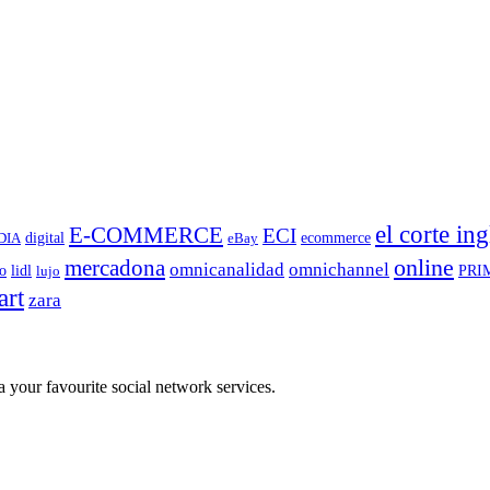
el corte ing
E-COMMERCE
ECI
digital
ecommerce
DIA
eBay
mercadona
online
omnicanalidad
omnichannel
o
lidl
PRI
lujo
rt
zara
a your favourite social network services.