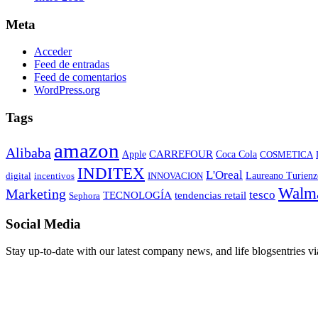
Meta
Acceder
Feed de entradas
Feed de comentarios
WordPress.org
Tags
amazon
Alibaba
CARREFOUR
Apple
Coca Cola
COSMETICA
INDITEX
L'Oreal
Laureano Turienz
digital
incentivos
INNOVACION
Walma
Marketing
tesco
TECNOLOGÍA
tendencias retail
Sephora
Social Media
Stay up-to-date with our latest company news, and life blogsentries vi