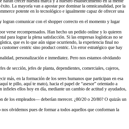
ue harán crecer nuestra marca y a nuestro establecimiento en la mente
de éxito. La mayoría van a apostar por dominar la omnicanalidad, por la
-commerce potente en lo tecnológico e igualmente capaz de ofrecer una
a y logran comunicar con el shopper correcto en el momento y lugar
sa por verse recompensados. Han hecho un pedido online y lo quieren
 para lograr la plena satisfacción. Si las empresas logísticas no se
ística, que es lo que aún sigue ocurriendo, la experiencia final no
es customer centric sino product centric. Un error estratégico que hay
analidad, personalización e inmediatez. Pero nos estamos olvidando
fes de sección, jefes de planta, dependientes, comerciales, cajeros,
ecir más, en la formación de los seres humanos que participan en esa
uí te pillo, aquí te mato), hacia el papel de “asesor” orientado a
an infieles ellos hoy en día, mediante un cambio de actitud y ayudados,
ción de los empleados— deberían merecer. ¿80/20 o 20/80? O quizás un
No nos olvidemos pues de formar a todos aquellos que conforman la