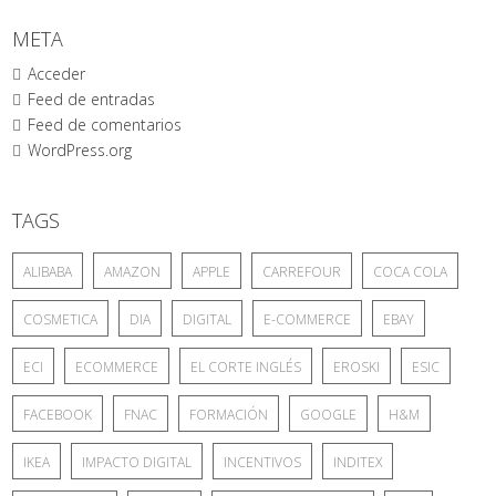
META
Acceder
Feed de entradas
Feed de comentarios
WordPress.org
TAGS
ALIBABA
AMAZON
APPLE
CARREFOUR
COCA COLA
COSMETICA
DIA
DIGITAL
E-COMMERCE
EBAY
ECI
ECOMMERCE
EL CORTE INGLÉS
EROSKI
ESIC
FACEBOOK
FNAC
FORMACIÓN
GOOGLE
H&M
IKEA
IMPACTO DIGITAL
INCENTIVOS
INDITEX