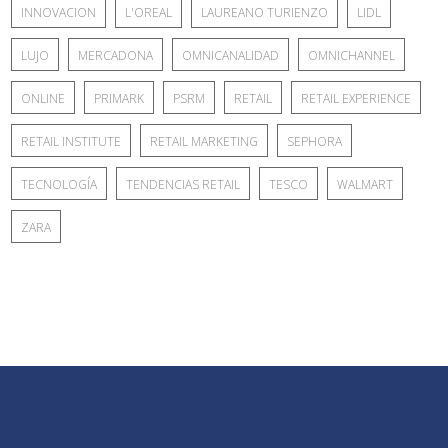
INNOVACION
L'OREAL
LAUREANO TURIENZO
LIDL
LUJO
MERCADONA
OMNICANALIDAD
OMNICHANNEL
ONLINE
PRIMARK
PSRM
RETAIL
RETAIL EXPERIENCE
RETAIL INSTITUTE
RETAIL MARKETING
SEPHORA
TECNOLOGÍA
TENDENCIAS RETAIL
TESCO
WALMART
ZARA