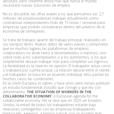
absoluto, pero créanme ahora más que nunca el mundo
necesitará nuevas soluciones de empleo.
No es discutible, las cifras avalan a los que pensamos así: 2,7
millones de estadounidenses trabajan actualmente como
contratistas independientes (más de 15 horas / semana) para
empresas que podrán considerarse dentro del universo de la
economía de semejantes.
Se trata de trabajos aparte del trabajo principal, realizados en
sus tiempos libres. Analizo datos de varios países y compruebo
que en muchos lugares las plataformas de empleos
colaborativos no atrae tanto a desempleados o inactivos, sino
sobre todo a los subempleados o a los autónomos, o los que
simplemente desean trabajar más para completar sus ingresos.
La flexibilidad es la clave en mi opinión. El trabajador actúa como
si trabajara por cuenta propia. La relación laboral entre el cliente
y el trabajador se basa en un acuerdo individual, ellos pactan en
muchos casos las condiciones.
En la Unión Europea, lo saben, y hace unos siete meses publican
un estudio fundamental. Estudio que consigo y que leo con
detenimiento.
THE SITUATION OF WORKERS IN THE
COLLABORATIVE ECONOMY.
A European agenda for the
collaborative economy. Ahí se dice que en 2020 ,en Estados
Unidos, la mitad de todos los trabajadores estarán bajo
relaciones contingentes con las empresas (trabajadores
temporales, externos, a tiempo parcial, con un modelo más