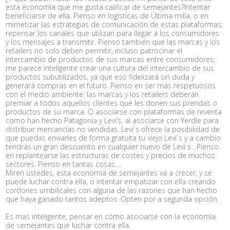
esta economía que me gusta calificar de semejantes?Intentar
beneficiarse de ella. Pienso en logísticas de Última milla, o en
mimetizar las estrategias de comunicación de estas plataformas;
repensar los canales que utilizan para llegar a los consumidores
y los mensajes a transmitir. Pienso también que las marcas y los
retailers no solo deben permitir, incluso patrocinar el
intercambio de productos de sus marcas entre consumidores;
me parece inteligente crear una cultura del intercambio de sus
productos subutilizados, ya que eso fidelizará sin duda y
generará compras en el futuro. Pienso en ser más respetuosos
con el medio ambiente: las marcas y los retailers deberán
premiar a todos aquellos clientes que les donen sus prendas o
productos de su marca. O asociarse con plataformas de reventa
como han hecho Patagonia y Levi’s, al asociarse con Yerdle para
distribuir mercancías no vendidas. Levi´s ofrece la posibilidad de
que puedas enviarles de forma gratuita tu viejo Levi´s y a cambio
tendrás un gran descuento en cualquier nuevo de Levi´s . Pienso
en replantearse las estructuras de costes y precios de muchos
sectores. Pienso en tantas cosas….
Miren ustedes, esta economía de semejantes va a crecer, y se
puede luchar contra ella, o intentar empatizar con ella creando
cordones umbilicales con alguna de las razones que han hecho
que haya ganado tantos adeptos. Opten por a segunda opción.
Es mas inteligente, pensar en cómo asociarse con la economía
de semejantes que luchar contra ella.