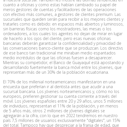
cuanto a oficinas y como estas habían cambiado su papel de
meros gestores de cuentas y facilitadores de las operaciones
con efectivo más comunes, a gestores de clientes premium. Las
sucursales que queden serán para recibir a los mejores clientes y
tratarles como es debido: en espacios más abiertos y luminosos,
sin barreras físicas como los mostradores, las mesas o los
ordenadores, a los cuales los agentes no dejan de mirar en lugar
de hacerlo a los ojos del cliente, pero esas nuevas oficinas
bancarias deberán garantizar la confidencialidad y privacidad de
las conversaciones banco-cliente que se produzcan. Los directivs
de ese banco tan tradicional me miraban medio espantados
medio incrédulos de que las oficinas fuesen a desaparecer.
Mientras su competidor, el Banco de Guayaquil está apostando y
desarrollando fuertemente la banca móvil entre los jóvenes, que
representan más de un 30% de la población ecuatoriana.
El 70% de los millenial norteamericanos manifestaron en una
encuesta que preferían ir al dentista antes que acudir a una
sucursal bancaria. Los jóvenes norteamericanos y, cómo no los
europeos, prefieren gestionar su cuenta corriente a través del
móvil. Los jóvenes españoles entre 20 y 29 años, unos 5 millones
de individuos, representan el 11% de la población, y en menos
de 5 años más, otros 2 millones de jóvenes digitales se
agregarán a la cifra, con lo que en 2022 tendremos en nuestro
país 7,5 millones de usuarios exclusivamente "digitales", un 15%
del total. Tampoco hay que despreciar a la franja de edad, que