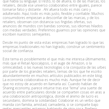
que habla su lenguaje. El resto, lo de afuera, lo de las marcas, los
retailers, desde ese universo colaborativo entre iguales, parece
tornarse falso y distante . Ahí afuera todo es más caro y
adulterado. Aquí, todo es más justo, flexible y confiable. Muchos
consumidores empiezan a desconfiar de las marcas, y de los
retailers; observan con distancia sus fingidas ofertas, sus
anuncios de mundos con bandas sonoras, sus idiomas hilados
con medias verdades. Preferimos guiarnos por las opiniones que
escriben nuestros semejantes.
Desde mi punto de vista estas empresas han logrado lo que las
empresas tradicionales no han logrado, construir un sentimiento
social de confianza.
Este tema es posiblemente el que más me interesa últimamente,
más que el Retail Apocalypsis, o el auge de Amazon, o la
omnicalidad, o las nuevas tecnologías o la conquista de las urbes
por parte de los grandes retailers, temas de los que he escrito
abundantemente en muchos artículos publicados en este blog.
La economía colaborativa es mucho más. Aunque he de decir
que no estoy de acuerdo en llamarla así. Cuando hablan de
Sharing economy, parece intuirse tras ese “lema” una suerte de
acuerdo entre particulares donde se comparten cosas en aras a
una colaboración antropológica, donde el ánimo de lucro es
secundario, domina la solidaridad. Colaborar es un verbo que
marida con familia, amistad, camadería, si se comparte bajo
reglas mercantiles estamos hablando de otra cosa. Prefiero