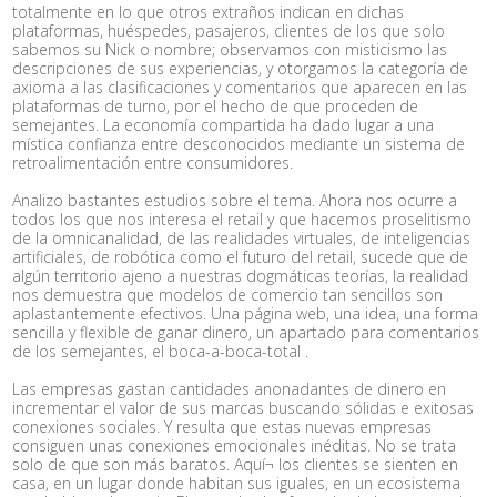
totalmente en lo que otros extraños indican en dichas
plataformas, huéspedes, pasajeros, clientes de los que solo
sabemos su Nick o nombre; observamos con misticismo las
descripciones de sus experiencias, y otorgamos la categoría de
axioma a las clasificaciones y comentarios que aparecen en las
plataformas de turno, por el hecho de que proceden de
semejantes. La economía compartida ha dado lugar a una
mística confianza entre desconocidos mediante un sistema de
retroalimentación entre consumidores.
Analizo bastantes estudios sobre el tema. Ahora nos ocurre a
todos los que nos interesa el retail y que hacemos proselitismo
de la omnicanalidad, de las realidades virtuales, de inteligencias
artificiales, de robótica como el futuro del retail, sucede que de
algún territorio ajeno a nuestras dogmáticas teorías, la realidad
nos demuestra que modelos de comercio tan sencillos son
aplastantemente efectivos. Una página web, una idea, una forma
sencilla y flexible de ganar dinero, un apartado para comentarios
de los semejantes, el boca-a-boca-total .
Las empresas gastan cantidades anonadantes de dinero en
incrementar el valor de sus marcas buscando sólidas e exitosas
conexiones sociales. Y resulta que estas nuevas empresas
consiguen unas conexiones emocionales inéditas. No se trata
solo de que son más baratos. Aquí¬ los clientes se sienten en
casa, en un lugar donde habitan sus iguales, en un ecosistema