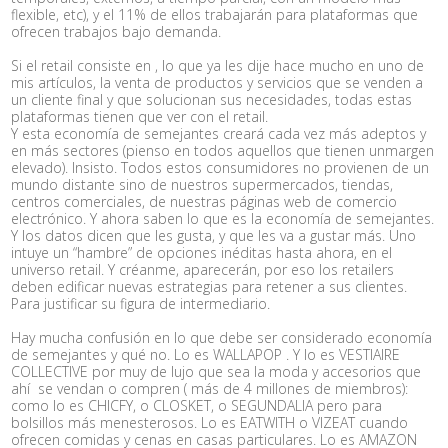
flexible, etc), y el 11% de ellos trabajarán para plataformas que
ofrecen trabajos bajo demanda.
Si el retail consiste en , lo que ya les dije hace mucho en uno de
mis artí­culos, la venta de productos y servicios que se venden a
un cliente final y que solucionan sus necesidades, todas estas
plataformas tienen que ver con el retail.
Y esta economí­a de semejantes creará cada vez más adeptos y
en más sectores (pienso en todos aquellos que tienen unmargen
elevado). Insisto. Todos estos consumidores no provienen de un
mundo distante sino de nuestros supermercados, tiendas,
centros comerciales, de nuestras páginas web de comercio
electrónico. Y ahora saben lo que es la economí­a de semejantes.
Y los datos dicen que les gusta, y que les va a gustar más. Uno
intuye un “hambre” de opciones inéditas hasta ahora, en el
universo retail. Y créanme, aparecerán, por eso los retailers
deben edificar nuevas estrategias para retener a sus clientes.
Para justificar su figura de intermediario.
Hay mucha confusión en lo que debe ser considerado economí­a
de semejantes y qué no. Lo es WALLAPOP . Y lo es VESTIAIRE
COLLECTIVE por muy de lujo que sea la moda y accesorios que
ahí ­ se vendan o compren ( más de 4 millones de miembros):
como lo es CHICFY, o CLOSKET, o SEGUNDALIA pero para
bolsillos más menesterosos. Lo es EATWITH o VIZEAT cuando
ofrecen comidas y cenas en casas particulares. Lo es AMAZON