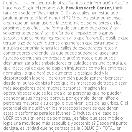
fronteras, ir al encuentro de otras fuentes de información. Y así lo
hacemos. Según el renombrado
Pew Research Center
, think
tank con sede en Washington D. C (los cuales han estudiado
profundamente el fenómeno), el 72 % de los estadounidenses
creen que un harán uso de la economía de semejantes en los
próximos dos años. Una forma de consumo que crecerá tan
velozmente que será tan profundo el impacto en algunos
sectores que ya nunca regresaran a lo que fueron. Es posible que
tengan algo de razón quienes argumentan que esta nueva e
intrusiva economí­a llenará las calles de escaparates rotos y
contenedores ardiendo, ya que puede suponer el asesinato
figurado de muchas empresas o autónomos, o que puede
deshumanizar a los trabajadores enjaulados tras una pantalla, o
que ¡basta ya! de que no paguen impuestos como las empresas
normales , o que hará que aumente la desigualdad y la
desprotección laboral , pero también puede generar bienestar :
desde mi punto de vista hace que los mercados de trabajo sean
más acogedores para muchas personas; imaginen las
oportunidades que se les crea a las personas que no pueden
abandonar sus hogares porque, por ejemplo, tienen niños o
personas mayores a su cargo, o que viven lejos de las urbes. O el
potencial de inclusión en los mercados laborales que tienen
estas plataformas para los jóvenes. O incluso, en el caso de
UBER con sus trillones de sombras, ¿es falso que este modelo
logre una movilidad más asequible y sostenible? Desde mi punto
de vista, es verdad que no se trata de la SOLUCIÓN TOTAL, en