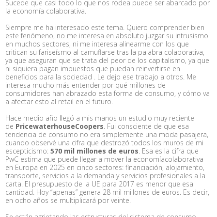
Sucede que casi todo lo que nos rodea puede ser abarcado por
la economía colaborativa.
Siempre me ha interesado este tema. Quiero comprender bien
este fenómeno, no me interesa en absoluto juzgar su intrusismo
en muchos sectores, ni me interesa alinearme con los que
critican su fariseísmo al camuflarse tras la palabra colaborativa,
ya que aseguran que se trata del peor de los capitalismo, ya que
ni siquiera pagan impuestos que puedan reinvertirse en
beneficios para la sociedad . Le dejo ese trabajo a otros. Me
interesa mucho más entender por qué millones de
consumidores han abrazado esta forma de consumo, y cómo va
a afectar esto al retail en el futuro.
Hace medio año llegó a mis manos un estudio muy reciente
de
PricewaterhouseCoopers
. Fui consciente de que esa
tendencia de consumo no era simplemente una moda pasajera,
cuando observé una cifra que destrozó todos los muros de mi
escepticismo:
570 mil millones de euros
. Esa es la cifra que
PwC estima que puede llegar a mover la economíacolaborativa
en Europa en 2025 en cinco sectores: financiación, alojamiento,
transporte, servicios a la demanda y servicios profesionales a la
carta. El presupuesto de la UE para 2017 es menor que esa
cantidad. Hoy “apenas” genera 28 mil millones de euros. Es decir,
en ocho años se multiplicará por veinte.
Se están agrietando las estructuras del sistema de consumo