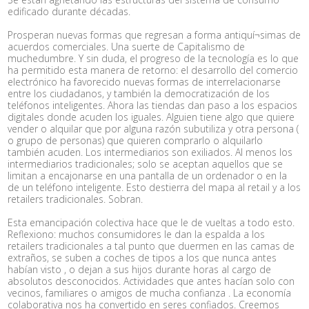
edificado durante décadas.
Prosperan nuevas formas que regresan a forma antiquí¬simas de
acuerdos comerciales. Una suerte de Capitalismo de
muchedumbre. Y sin duda, el progreso de la tecnología es lo que
ha permitido esta manera de retorno: el desarrollo del comercio
electrónico ha favorecido nuevas formas de interrelacionarse
entre los ciudadanos, y también la democratización de los
teléfonos inteligentes. Ahora las tiendas dan paso a los espacios
digitales donde acuden los iguales. Alguien tiene algo que quiere
vender o alquilar que por alguna razón subutiliza y otra persona (
o grupo de personas) que quieren comprarlo o alquilarlo
también acuden. Los intermediarios son exiliados. Al menos los
intermediarios tradicionales; solo se aceptan aquellos que se
limitan a encajonarse en una pantalla de un ordenador o en la
de un teléfono inteligente. Esto destierra del mapa al retail y a los
retailers tradicionales. Sobran.
Esta emancipación colectiva hace que le de vueltas a todo esto.
Reflexiono: muchos consumidores le dan la espalda a los
retailers tradicionales a tal punto que duermen en las camas de
extraños, se suben a coches de tipos a los que nunca antes
habían visto , o dejan a sus hijos durante horas al cargo de
absolutos desconocidos. Actividades que antes hacían solo con
vecinos, familiares o amigos de mucha confianza . La economía
colaborativa nos ha convertido en seres confiados. Creemos