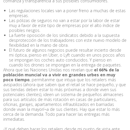
confianza y transparencia a sus posibles consumidores.
Las regulaciones locales van a poner freno a muchas de estas
empresas.
Las pólizas de seguros no van a estar por la labor de estar
muy a favor de este tipo de empresas por el alto índice de
posibles riesgos.
La fuerte oposición de los sindicatos debido a la supuesta
desprotección de los trabajadores con este nuevo modelo de
flexibilidad en la mano de obra.
El futuro de algunos negocios puede resultar incierto desde
mi óptica, pienso en Uber, o Lyft cuando en unos pocos años
se impongan los coches auto conducidos. Y pienso en
cuando los drones se impongan en la entrega de paquetes.
Ahora que las Naciones Unidas nos revelan que
el 66% de la
población muncial va a vivir en grandes urbes en muy
poco tiempo
, permítanme que intuya que los retailers más
avispados (ahora que saben que el retail se hace pequeño, y que
sus tiendas deben estar lo más próximas a donde viven sus
potenciales clientes), ideen un sistema de pequeños almacenes
para sus artículos de más rotación en casas de particulares,
oficinas, garajes, apartamentos infrautilizados en barriadas
donde vivan la mayorí¬a de sus clientes. Hay que estar lo más
cerca de la demanda. Todo para hacer las entregas más
inmediatas.
¿Y qué deben hacer los retailers desde mi punto de vista ante