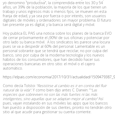
yo denomino "productiva", la comprendida entre los 30 y 54
años, un 39% de la población, la mayoría de los que tienen un
trabajo y unos ingresos más o menos fijos, se mueven en esta
franja de edad, y ya sea por fuerza o por interés, son usuarios
digitales de móviles y ordenadores sin mayor problema. El futuro
tan presente ya es digital, y la banca será digital y móvil.
Hoy publica EL PAIS una noticia sobre los planes de la banca EVO
de cerrar próximamente el ¡90%! de sus oficinas y potenciar por
otro lado su banca móvil. A los sindicatos les parece una locura
pues se va a despedir al 60% del personal. Lamentable es un
personal sobrante que se tendrá que reciclar, no por culpa del
banco, sino por culpa de la moderna tecnología y los nuevos
hábitos de los consumidores, que han decidido hacer sus
operaciones bancarias en otro sitio: el móvil o el cajero
automático.
https://elpais.com/economia/2017/10/31/actualidad/1509479387_
Como decía Tolstoi
"Resistirse al cambio es ir en contra del fluir
natural de la vida".
Y como bien dijo antes C. Darwin: "
“Las
especies que sobreviven no son las más fuertes ni las más
inteligentes, sino aquellas que se adaptan mejor al cambio”
Así
pues, vayan instalando en sus móviles las apps que los bancos
han puesto a disposición de sus clientes, pronto no tendrán otro
sitio al que acudir para gestionar su cuenta corriente.