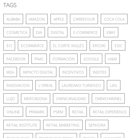
TAGS
ALIBABA
AMAZON
APPLE
CARREFOUR
COCA COLA
COSMETICA
DIA
DIGITAL
E-COMMERCE
EBAY
ECI
ECOMMERCE
EL CORTE INGLÉS
EROSKI
ESIC
FACEBOOK
FNAC
FORMACIÓN
GOOGLE
H&M
IKEA
IMPACTO DIGITAL
INCENTIVOS
INDITEX
INNOVACION
L'OREAL
LAUREANO TURIENZO
LIDL
LUJO
MERCADONA
OMNICANALIDAD
OMNICHANNEL
ONLINE
PRIMARK
PSRM
RETAIL
RETAIL EXPERIENCE
RETAIL INSTITUTE
RETAIL MARKETING
SEPHORA