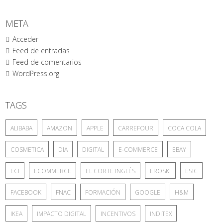
META
Acceder
Feed de entradas
Feed de comentarios
WordPress.org
TAGS
ALIBABA
AMAZON
APPLE
CARREFOUR
COCA COLA
COSMETICA
DIA
DIGITAL
E-COMMERCE
EBAY
ECI
ECOMMERCE
EL CORTE INGLÉS
EROSKI
ESIC
FACEBOOK
FNAC
FORMACIÓN
GOOGLE
H&M
IKEA
IMPACTO DIGITAL
INCENTIVOS
INDITEX