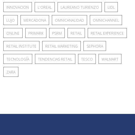
INNOVACION
L'OREAL
LAUREANO TURIENZO
LIDL
LUJO
MERCADONA
OMNICANALIDAD
OMNICHANNEL
ONLINE
PRIMARK
PSRM
RETAIL
RETAIL EXPERIENCE
RETAIL INSTITUTE
RETAIL MARKETING
SEPHORA
TECNOLOGÍA
TENDENCIAS RETAIL
TESCO
WALMART
ZARA