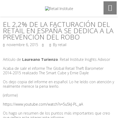
EL 2,2% DE LA FACTURACIÓN DEL
RETAIL EN ESPAÑA SE DEDICA A LA
PREVENCIÓN DEL ROBO
noviembre 6, 2015
By retail
Artículo de
Laureano Turienzo
. Retail Institute Insghts Advisor
Acaba de salir el informe The Global
Retail Theft
Barometer
2014-2015 realizado
The Smart Cube
y Ernie Dayle
Os dejo copia del informe en español. Lo he leído con atención y
realmente merece la pena leerlo.
(informe)
https://www.youtube.com/watch?v=5u5kJ-PL_aA
Os hago un resumen de los puntos más importantes que creo
que refleja este interesante informe: