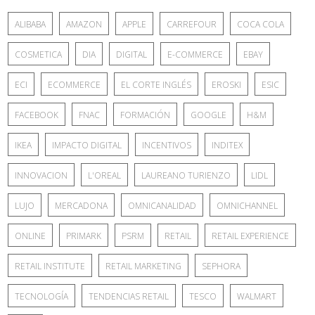
ALIBABA
AMAZON
APPLE
CARREFOUR
COCA COLA
COSMETICA
DIA
DIGITAL
E-COMMERCE
EBAY
ECI
ECOMMERCE
EL CORTE INGLÉS
EROSKI
ESIC
FACEBOOK
FNAC
FORMACIÓN
GOOGLE
H&M
IKEA
IMPACTO DIGITAL
INCENTIVOS
INDITEX
INNOVACION
L'OREAL
LAUREANO TURIENZO
LIDL
LUJO
MERCADONA
OMNICANALIDAD
OMNICHANNEL
ONLINE
PRIMARK
PSRM
RETAIL
RETAIL EXPERIENCE
RETAIL INSTITUTE
RETAIL MARKETING
SEPHORA
TECNOLOGÍA
TENDENCIAS RETAIL
TESCO
WALMART