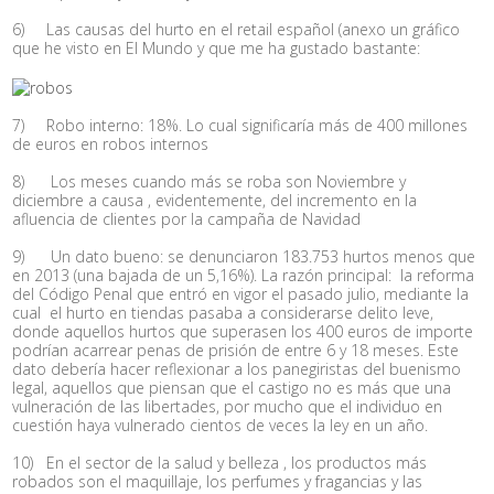
6)
Las causas del hurto en el retail español (anexo un gráfico
que he visto en El Mundo y que me ha gustado bastante:
7)
Robo interno: 18%. Lo cual significaría
más de 400 millones
de euros en robos internos
8)
Los meses cuando más se roba son Noviembre y
diciembre a causa , evidentemente, del incremento en la
afluencia de clientes por la campaña de Navidad
9)
Un dato bueno: se denunciaron 183.753 hurtos menos que
en 2013 (una bajada de un 5,16%). La razón principal: la reforma
del Código Penal que entró en vigor el pasado julio, mediante la
cual el hurto en tiendas pasaba a considerarse delito leve,
donde aquellos hurtos que superasen los 400 euros de importe
podrían acarrear penas de prisión de entre 6 y 18 meses. Este
dato debería hacer reflexionar a los panegiristas del buenismo
legal, aquellos que piensan que el castigo no es más que una
vulneración de las libertades, por mucho que el individuo en
cuestión haya vulnerado cientos de veces la ley en un año.
10)
En el sector de la salud y belleza , los productos más
robados son el
maquillaje, los perfumes y fragancias y las