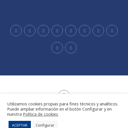
Utilizamos cookies propias para fines técnicos y analíticos.
Puede ampliar información en el botón Configurar y en
Aviso legal
|
Política de privacidad
|
Política de cookies
|
nuestra
Política de cookies
.
developed by
www.niobestudio.com
© Copyright Retail Institute. All rights reserved.
ACEPTAR
Configurar