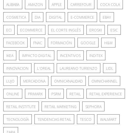
ALIBABA
AMAZON
APPLE
CARREFOUR
COCA COLA
COSMETICA
DIA
DIGITAL
E-COMMERCE
EBAY
ECI
ECOMMERCE
EL CORTE INGLÉS
EROSKI
ESIC
FACEBOOK
FNAC
FORMACIÓN
GOOGLE
H&M
IKEA
IMPACTO DIGITAL
INCENTIVOS
INDITEX
INNOVACION
L'OREAL
LAUREANO TURIENZO
LIDL
LUJO
MERCADONA
OMNICANALIDAD
OMNICHANNEL
ONLINE
PRIMARK
PSRM
RETAIL
RETAIL EXPERIENCE
RETAIL INSTITUTE
RETAIL MARKETING
SEPHORA
TECNOLOGÍA
TENDENCIAS RETAIL
TESCO
WALMART
ZARA