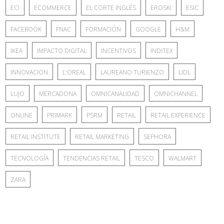
ECI
ECOMMERCE
EL CORTE INGLÉS
EROSKI
ESIC
FACEBOOK
FNAC
FORMACIÓN
GOOGLE
H&M
IKEA
IMPACTO DIGITAL
INCENTIVOS
INDITEX
INNOVACION
L'OREAL
LAUREANO TURIENZO
LIDL
LUJO
MERCADONA
OMNICANALIDAD
OMNICHANNEL
ONLINE
PRIMARK
PSRM
RETAIL
RETAIL EXPERIENCE
RETAIL INSTITUTE
RETAIL MARKETING
SEPHORA
TECNOLOGÍA
TENDENCIAS RETAIL
TESCO
WALMART
ZARA