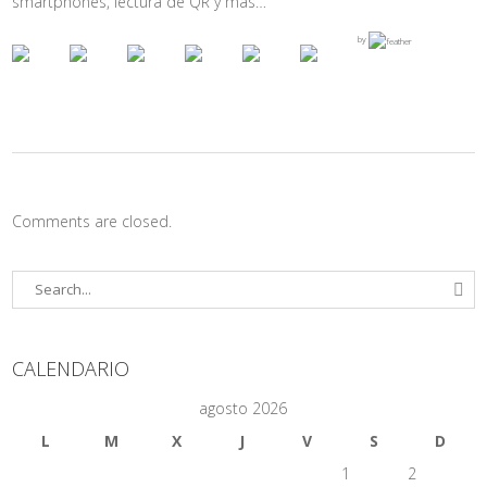
smartphones, lectura de QR y más…
by
Comments are closed.
CALENDARIO
agosto 2026
L
M
X
J
V
S
D
1
2