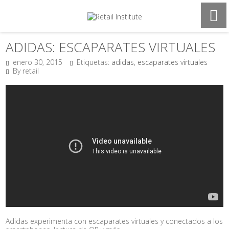
ADIDAS: ESCAPARATES VIRTUALES
enero 30, 2015
Etiquetas:
adidas
,
escaparates virtuales
By retail
Adidas experimenta con escaparates virtuales y conectados a los