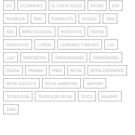
ECI
ECOMMERCE
EL CORTE INGLÉS
EROSKI
ESIC
FACEBOOK
FNAC
FORMACIÓN
GOOGLE
H&M
IKEA
IMPACTO DIGITAL
INCENTIVOS
INDITEX
INNOVACION
L'OREAL
LAUREANO TURIENZO
LIDL
LUJO
MERCADONA
OMNICANALIDAD
OMNICHANNEL
ONLINE
PRIMARK
PSRM
RETAIL
RETAIL EXPERIENCE
RETAIL INSTITUTE
RETAIL MARKETING
SEPHORA
TECNOLOGÍA
TENDENCIAS RETAIL
TESCO
WALMART
ZARA