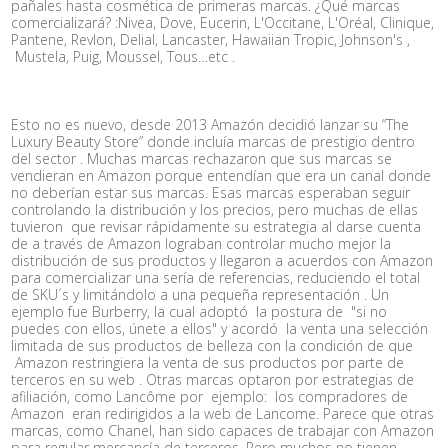
pañales hasta cosmética de primeras marcas. ¿Qué marcas
comercializará? :Nivea, Dove, Eucerin, L'Occitane, L'Oréal, Clinique,
Pantene, Revlon, Delial, Lancaster, Hawaiian Tropic, Johnson's ,
Mustela, Puig, Moussel, Tous…etc .
Esto no es nuevo, desde 2013 Amazón decidió lanzar su “The
Luxury Beauty Store” donde incluía marcas de prestigio dentro
del sector . Muchas marcas rechazaron que sus marcas se
vendieran en Amazon porque entendían que era un canal donde
no deberían estar sus marcas. Esas marcas esperaban seguir
controlando la distribución y los precios, pero muchas de ellas
tuvieron que revisar rápidamente su estrategia al darse cuenta
de a través de Amazon lograban controlar mucho mejor la
distribución de sus productos y llegaron a acuerdos con Amazon
para comercializar una sería de referencias, reduciendo el total
de SKU´s y limitándolo a una pequeña representación . Un
ejemplo fue Burberry, la cual adoptó la postura de "si no
puedes con ellos, únete a ellos" y acordó la venta una selección
limitada de sus productos de belleza con la condición de que
Amazon restringiera la venta de sus productos por parte de
terceros en su web . Otras marcas optaron por estrategias de
afiliación, como Lancôme por ejemplo: los compradores de
Amazon eran redirigidos a la web de Lancome. Parece que otras
marcas, como Chanel, han sido capaces de trabajar con Amazon
para regular mercancía de terceros. Pero muchos no tienen.