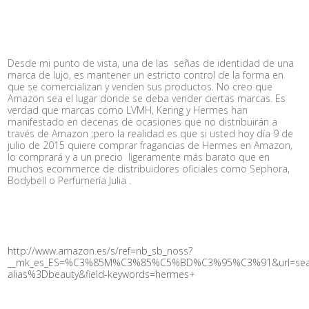
Desde mi punto de vista, una de las señas de identidad de una
marca de lujo, es mantener un estricto control de la forma en
que se comercializan y venden sus productos. No creo que
Amazon sea el lugar donde se deba vender ciertas marcas. Es
verdad que marcas como LVMH, Kering y Hermes han
manifestado en decenas de ocasiones que no distribuirán a
través de Amazon ;pero la realidad es que si usted hoy día 9 de
julio de 2015 quiere comprar fragancias de Hermes en Amazon,
lo comprará y a un precio ligeramente más barato que en
muchos ecommerce de distribuidores oficiales como Sephora,
Bodybell o Perfumería Julia .
http://www.amazon.es/s/ref=nb_sb_noss?
__mk_es_ES=%C3%85M%C3%85%C5%BD%C3%95%C3%91&url=sea
alias%3Dbeauty&field-keywords=hermes
+