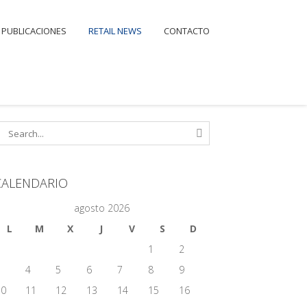
PUBLICACIONES
RETAIL NEWS
CONTACTO
CALENDARIO
agosto 2026
L
M
X
J
V
S
D
1
2
3
4
5
6
7
8
9
10
11
12
13
14
15
16