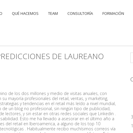
IO
QUÉ HACEMOS
TEAM
CONSULTORÍA
FORMACIÓN
 PREDICCIONES DE LAUREANO
mino de los dos millones y medio de visitas anuales, con
su mayoría profesionales del retail, ventas, y markéting,
trategias y tendencias en el retail más leído a nivel mundial,
 de un blog no profesional, sin ningún tipo de publicidad,
e lectores, y sin estar en otras redes sociales que Linkedin .
sabilidad. Esto me ha llevado a asesorar en el último año a
les del retail en Iberoamerica, a alguno de los top 10
 tecnológicas . Habitualmente recibo muchísimos correos vía