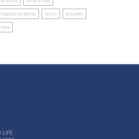
SEPHORA
TECNOLOGÍA
TENDENCIAS RETAIL
TESCO
WALMART
ZARA
 LIFE