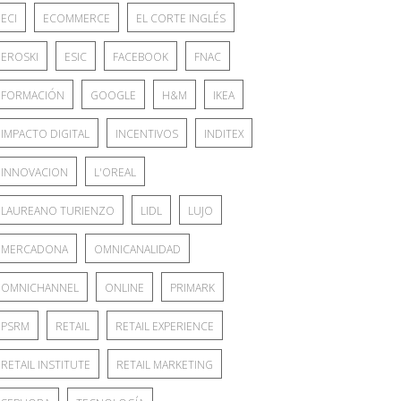
ECI
ECOMMERCE
EL CORTE INGLÉS
EROSKI
ESIC
FACEBOOK
FNAC
FORMACIÓN
GOOGLE
H&M
IKEA
IMPACTO DIGITAL
INCENTIVOS
INDITEX
INNOVACION
L'OREAL
LAUREANO TURIENZO
LIDL
LUJO
MERCADONA
OMNICANALIDAD
OMNICHANNEL
ONLINE
PRIMARK
PSRM
RETAIL
RETAIL EXPERIENCE
RETAIL INSTITUTE
RETAIL MARKETING