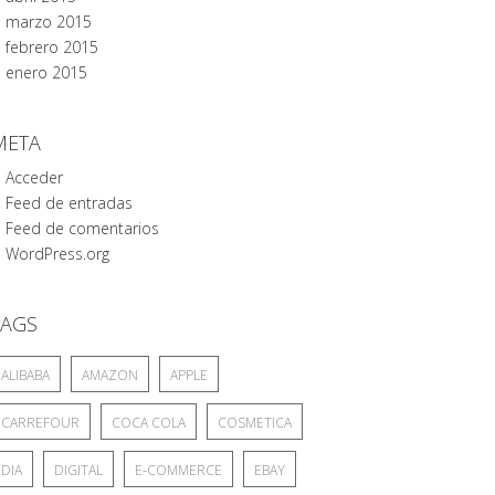
marzo 2015
febrero 2015
enero 2015
META
Acceder
Feed de entradas
Feed de comentarios
WordPress.org
TAGS
ALIBABA
AMAZON
APPLE
CARREFOUR
COCA COLA
COSMETICA
DIA
DIGITAL
E-COMMERCE
EBAY