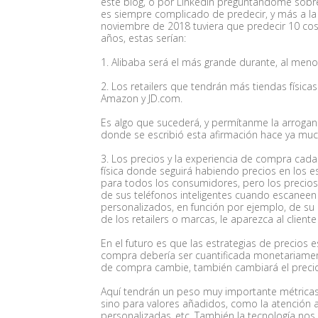
este blog, o por Linkedin preguntándome sobre 
es siempre complicado de predecir, y más a la v
noviembre de 2018 tuviera que predecir 10 cos
años, estas serían:
1. Alibaba será el más grande durante, al meno
2. Los retailers que tendrán más tiendas física
Amazon y JD.com.
Es algo que sucederá, y permítanme la arroganci
donde se escribió esta afirmación hace ya mu
3. Los precios y la experiencia de compra cada
física donde seguirá habiendo precios en los e
para todos los consumidores, pero los precios 
de sus teléfonos inteligentes cuando escaneen
personalizados, en función por ejemplo, de su 
de los retailers o marcas, le aparezca al client
En el futuro es que las estrategias de precios 
compra debería ser cuantificada monetariamente
de compra cambie, también cambiará el preci
Aquí tendrán un peso muy importante métricas 
sino para valores añadidos, como la atención 
personalizadas..etc. También la tecnología nos