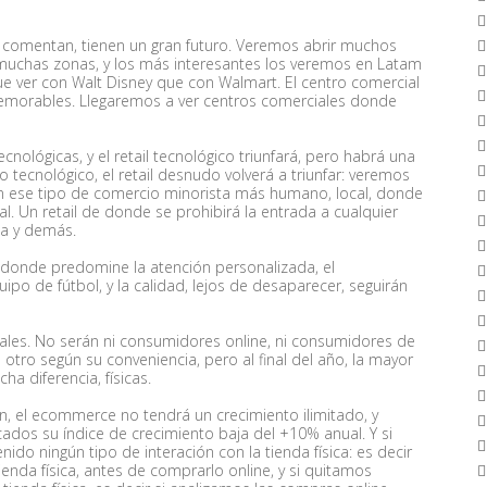
s comentan, tienen un gran futuro. Veremos abrir muchos
muchas zonas, y los más interesantes los veremos en Latam
ue ver con Walt Disney que con Walmart. El centro comercial
 memorables. Llegaremos a ver centros comerciales donde
cnológicas, y el retail tecnológico triunfará, pero habrá una
tecnológico, el retail desnudo volverá a triunfar: veremos
 ese tipo de comercio minorista más humano, local, donde
al. Un retail de donde se prohibirá la entrada a cualquier
ada y demás.
s, donde predomine la atención personalizada, el
po de fútbol, y la calidad, lejos de desaparecer, seguirán
ales. No serán ni consumidores online, ni consumidores de
 otro según su conveniencia, pero al final del año, la mayor
a diferencia, físicas.
n, el ecommerce no tendrá un crecimiento ilimitado, y
os su índice de crecimiento baja del +10% anual. Y si
do ningún tipo de interación con la tienda física: es decir
ienda física, antes de comprarlo online, y si quitamos