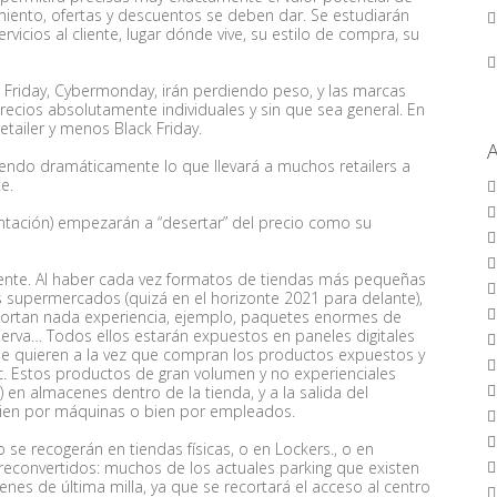
iento, ofertas y descuentos se deben dar. Se estudiarán
vicios al cliente, lugar dónde vive, su estilo de compra, su
 Friday, Cybermonday, irán perdiendo peso, y las marcas
recios absolutamente individuales y sin que sea general. En
tailer y menos Black Friday.
ayendo dramáticamente lo que llevará a muchos retailers a
e.
ntación) empezarán a “desertar” del precio como su
mente. Al haber cada vez formatos de tiendas más pequeñas
upermercados (quizá en el horizonte 2021 para delante),
ortan nada experiencia, ejemplo, paquetes enormes de
nserva… Todos ellos estarán expuestos en paneles digitales
e quieren a la vez que compran los productos expuestos y
tc. Estos productos de gran volumen y no experienciales
n almacenes dentro de la tienda, y a la salida del
bien por máquinas o bien por empleados.
 se recogerán en tiendas físicas, o en Lockers., o en
g reconvertidos: muchos de los actuales parking que existen
es de última milla, ya que se recortará el acceso al centro