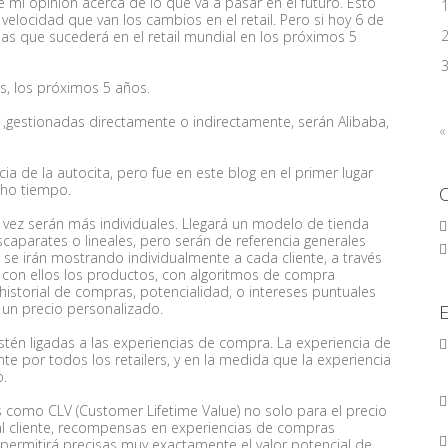
mi opinión acerca de lo que va a pasar en el futuro. Esto
elocidad que van los cambios en el retail. Pero si hoy 6 de
as que sucederá en el retail mundial en los próximos 5
s, los próximos 5 años.
s ,gestionadas directamente o indirectamente, serán Alibaba,
«
a de la autocita, pero fue en este blog en el primer lugar
cho tiempo.
 vez serán más individuales. Llegará un modelo de tienda
scaparates o lineales, pero serán de referencia generales
se irán mostrando individualmente a cada cliente, a través
 con ellos los productos, con algoritmos de compra
historial de compras, potencialidad, o intereses puntuales
e un precio personalizado.
estén ligadas a las experiencias de compra. La experiencia de
 por todos los retailers, y en la medida que la experiencia
o.
como CLV (Customer Lifetime Value) no solo para el precio
al cliente, recompensas en experiencias de compras
 permitirá precisas muy exactamente el valor potencial de