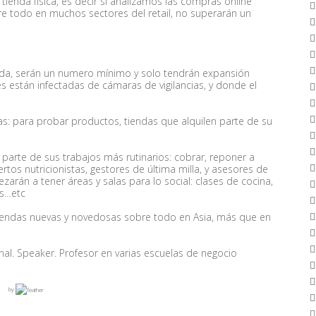
ienda física, es decir si analizamos las compras online
e todo en muchos sectores del retail, no superarán un
zada, serán un numero mínimo y solo tendrán expansión
s están infectadas de cámaras de vigilancias, y donde el
: para probar productos, tiendas que alquilen parte de su
arte de sus trabajos más rutinarios: cobrar, reponer a
tos nutricionistas, gestores de última milla, y asesores de
n a tener áreas y salas para lo social: clases de cocina,
os…etc
iendas nuevas y novedosas sobre todo en Asia, más que en
nal. Speaker. Profesor en varias escuelas de negocio
by