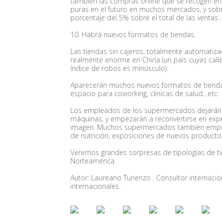
también las compras online que se recogen en t
puras en el futuro en muchos mercados, y sobr
porcentaje del 5% sobre el total de las ventas .
10. Habrá nuevos formatos de tiendas.
Las tiendas sin cajeros, totalmente automati
realmente enorme en China (un país cuyas calle
índice de robos es minúsculo).
Aparecerán muchos nuevos formatos de tiendas
espacio para coworking, clinicas de salud…etc
Los empleados de los supermercados dejarán p
máquinas, y empezarán a reconvertirse en exper
imagen. Muchos supermercados también empezará
de nutrición, exposiciones de nuevos product
Veremos grandes sorpresas de tipologías de t
Norteamérica.
Autor: Laureano Turienzo . Consultor internacio
internacionales.