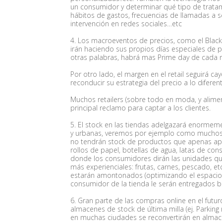
un consumidor y determinar qué tipo de tratam
hábitos de gastos, frecuencias de llamadas a ser
intervención en redes sociales…etc
4. Los macroeventos de precios, como el Black
irán haciendo sus propios días especiales de p
otras palabras, habrá mas Prime day de cada re
Por otro lado, el margen en el retail seguirá c
reconducir su estrategia del precio a lo diferent
Muchos retailers (sobre todo en moda, y alime
principal reclamo para captar a los clientes.
5. El stock en las tiendas adelgazará enorme
y urbanas, veremos por ejemplo como muchos s
no tendrán stock de productos que apenas ap
rollos de papel, botellas de agua, latas de co
donde los consumidores dirán las unidades qu
más experienciales: frutas, carnes, pescado, e
estarán amontonados (optimizando el espacio) e
consumidor de la tienda le serán entregados 
6. Gran parte de las compras online en el futuro
almacenes de stock de última milla (ej. Parkin
en muchas ciudades se reconvertirán en almacen