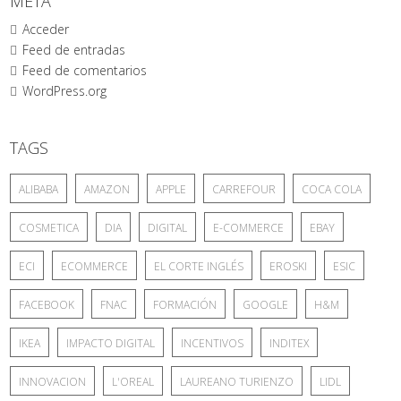
META
Acceder
Feed de entradas
Feed de comentarios
WordPress.org
TAGS
ALIBABA
AMAZON
APPLE
CARREFOUR
COCA COLA
COSMETICA
DIA
DIGITAL
E-COMMERCE
EBAY
ECI
ECOMMERCE
EL CORTE INGLÉS
EROSKI
ESIC
FACEBOOK
FNAC
FORMACIÓN
GOOGLE
H&M
IKEA
IMPACTO DIGITAL
INCENTIVOS
INDITEX
INNOVACION
L'OREAL
LAUREANO TURIENZO
LIDL