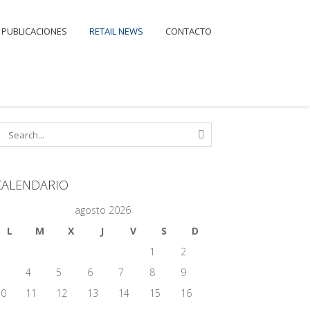
PUBLICACIONES
RETAIL NEWS
CONTACTO
CALENDARIO
agosto 2026
L
M
X
J
V
S
D
1
2
3
4
5
6
7
8
9
10
11
12
13
14
15
16