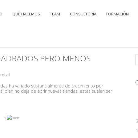
IO
QUÉ HACEMOS
TEAM
CONSULTORÍA
FORMACIÓN
CUADRADOS PERO MENOS
retail
endas ha variado sustancialmente de crecimiento por
i bien no deja de abrir nuevas tiendas, estas suelen ser
by