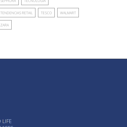
SEPHORA
TECNOLOGÍA
TENDENCIAS RETAIL
TESCO
WALMART
ZARA
 LIFE