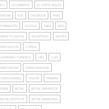
ECI
ECOMMERCE
EL CORTE INGLÉS
EROSKI
ESIC
FACEBOOK
FNAC
FORMACIÓN
GOOGLE
H&M
IKEA
IMPACTO DIGITAL
INCENTIVOS
INDITEX
INNOVACION
L'OREAL
LAUREANO TURIENZO
LIDL
LUJO
MERCADONA
OMNICANALIDAD
OMNICHANNEL
ONLINE
PRIMARK
PSRM
RETAIL
RETAIL EXPERIENCE
RETAIL INSTITUTE
RETAIL MARKETING