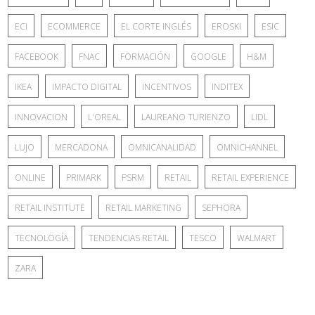
ECI
ECOMMERCE
EL CORTE INGLÉS
EROSKI
ESIC
FACEBOOK
FNAC
FORMACIÓN
GOOGLE
H&M
IKEA
IMPACTO DIGITAL
INCENTIVOS
INDITEX
INNOVACION
L'OREAL
LAUREANO TURIENZO
LIDL
LUJO
MERCADONA
OMNICANALIDAD
OMNICHANNEL
ONLINE
PRIMARK
PSRM
RETAIL
RETAIL EXPERIENCE
RETAIL INSTITUTE
RETAIL MARKETING
SEPHORA
TECNOLOGÍA
TENDENCIAS RETAIL
TESCO
WALMART
ZARA