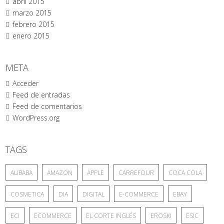
abril 2015
marzo 2015
febrero 2015
enero 2015
META
Acceder
Feed de entradas
Feed de comentarios
WordPress.org
TAGS
ALIBABA
AMAZON
APPLE
CARREFOUR
COCA COLA
COSMETICA
DIA
DIGITAL
E-COMMERCE
EBAY
ECI
ECOMMERCE
EL CORTE INGLÉS
EROSKI
ESIC