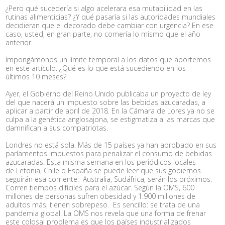
¿Pero qué sucedería si algo acelerara esa mutabilidad en las
rutinas alimenticias? ¿Y qué pasaría si las autoridades mundiales
decidieran que el decorado debe cambiar con urgencia? En ese
caso, usted, en gran parte, no comería lo mismo que el año
anterior.
Impongámonos un límite temporal a los datos que aportemos
en este artículo. ¿Qué es lo que está sucediendo en los
últimos 10 meses?
Ayer, el Gobierno del Reino Unido publicaba un proyecto de ley
del que nacerá un impuesto sobre las bebidas azucaradas, a
aplicar a partir de abril de 2018. En la Cámara de Lores ya no se
culpa a la genética anglosajona, se estigmatiza a las marcas que
damnifican a sus compatriotas.
Londres no está sola. Más de 15 países ya han aprobado en sus
parlamentos impuestos para penalizar el consumo de bebidas
azucaradas. Esta misma semana en los periódicos locales
de Letonia, Chile o España se puede leer que sus gobiernos
seguirán esa corriente. Australia, Sudáfrica, serán los próximos.
Corren tiempos difíciles para el azúcar. Según la OMS, 600
millones de personas sufren obesidad y 1.900 millones de
adultos más, tienen sobrepeso. Es sencillo: se trata de una
pandemia global. La OMS nos revela que una forma de frenar
este colosal problema es que los países industrializados