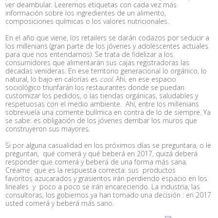
ver deambular. Leeremos etiquetas con cada vez más
información sobre los ingredientes de un alimento,
composiciones químicas o los valores nutricionales.
En el año que viene, los retailers se darán codazos por seducir a
los millenians (gran parte de los jóvenes y adolescentes actuales
para que nos entendamos). Se trata de fidelizar a los
consumidores que alimentarán sus cajas registradoras las
décadas venideras. En ese territorio generacional lo orgánico, lo
natural, lo bajo en calorías es
cool
. Ahí, en ese espacio
sociológico triunfarán los restaurantes donde se puedan
customizar los pedidos, o las tiendas orgánicas, saludables y
respetuosas con el medio ambiente. Ahí, entre los millenians
sobrevuela una corriente bulímica en contra de lo de siempre. Ya
se sabe: es obligación de los jóvenes derribar los muros que
construyeron sus mayores.
Si por alguna casualidad en los próximos días se preguntara, o le
preguntan, qué comerá y qué beberá en 2017, quizá deberá
responder que comerá y beberá de una forma más sana.
Créame que es la respuesta correcta: sus productos
favoritos azucarados y grasientos irán perdiendo espacio en los
lineales y poco a poco se irán encareciendo. La industria, las
consultoras, los gobiernos ya han tomado una decisión : en 2017
usted comerá y beberá más sano.