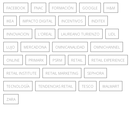
FACEBOOK
FNAC
FORMACIÓN
GOOGLE
H&M
IKEA
IMPACTO DIGITAL
INCENTIVOS
INDITEX
INNOVACION
L'OREAL
LAUREANO TURIENZO
LIDL
LUJO
MERCADONA
OMNICANALIDAD
OMNICHANNEL
ONLINE
PRIMARK
PSRM
RETAIL
RETAIL EXPERIENCE
RETAIL INSTITUTE
RETAIL MARKETING
SEPHORA
TECNOLOGÍA
TENDENCIAS RETAIL
TESCO
WALMART
ZARA