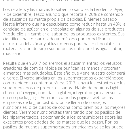
Los retailers y las marcas lo saben: lo sano es la tendencia. Ayer,
7 de diciembre, Tesco anunció que recorta el 20% de contenido
de azúcar de su marca propia de bebidas. El viernes pasado
Nestlé informó que ha descubierto como reducir hasta un 40% la
cantidad de azúcar en el chocolate en algunos de sus productos.
Y todo ello sin cambiar el sabor de los productos existentes. Sus
científicos han desarrollado un método para modificar la
estructura del azúcar y utilizar menos para hacer chocolate. La
materialización del viejo sueño de los nutricionistas: igual sabor,
más sano.
Resulta que en 2017 odiaremos el azúcar mientras los vetustos
creadores de comida rápida se purifican las manos y procrean
alimentos más saludables. Este año que viene nuestro color será
el verde. El verde anidará en los supermercados expandiéndose
como epidemia contemporánea. 2017 llenará los estantes de los
supermercados de productos sanos. Hablo de bebidas Lights,
charcutería veggie, comida sin gluten, integral, orgánica envuelta
en eco-packaging… Veremos cómo las páginas web de las
empresas de la gran distribución se llenan de consejos
nutricionales, o de cursos de cocina como premios a los mejores
clientes. Veremos nutricionistas transitando por los pasillos de
los hipermercados, adoctrinando a los consumidores sobre las
excelentes propiedades de las marcas que les pagan. Por los
pasillos de muchos supermercados americanos ya se les puede