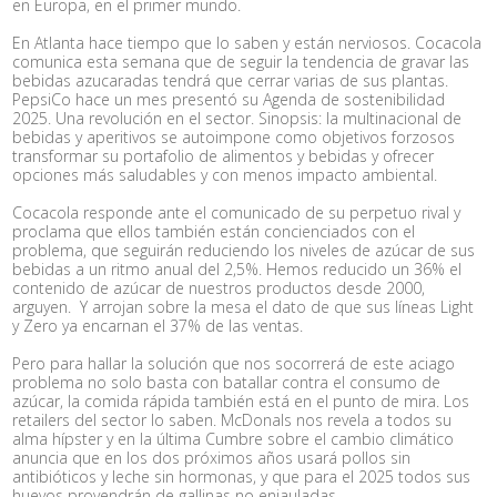
en Europa, en el primer mundo.
En Atlanta hace tiempo que lo saben y están nerviosos. Cocacola
comunica esta semana que de seguir la tendencia de gravar las
bebidas azucaradas tendrá que cerrar varias de sus plantas.
PepsiCo hace un mes presentó su Agenda de sostenibilidad
2025. Una revolución en el sector. Sinopsis: la multinacional de
bebidas y aperitivos se autoimpone como objetivos forzosos
transformar su portafolio de alimentos y bebidas y ofrecer
opciones más saludables y con menos impacto ambiental.
Cocacola responde ante el comunicado de su perpetuo rival y
proclama que ellos también están concienciados con el
problema, que seguirán reduciendo los niveles de azúcar de sus
bebidas a un ritmo anual del 2,5%. Hemos reducido un 36% el
contenido de azúcar de nuestros productos desde 2000,
arguyen. Y arrojan sobre la mesa el dato de que sus líneas Light
y Zero ya encarnan el 37% de las ventas.
Pero para hallar la solución que nos socorrerá de este aciago
problema no solo basta con batallar contra el consumo de
azúcar, la comida rápida también está en el punto de mira. Los
retailers del sector lo saben. McDonals nos revela a todos su
alma hípster y en la última Cumbre sobre el cambio climático
anuncia que en los dos próximos años usará pollos sin
antibióticos y leche sin hormonas, y que para el 2025 todos sus
huevos provendrán de gallinas no enjauladas.