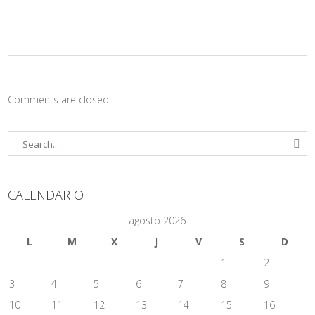
Comments are closed.
CALENDARIO
agosto 2026
L
M
X
J
V
S
D
1
2
3
4
5
6
7
8
9
10
11
12
13
14
15
16