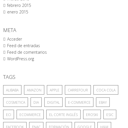
febrero 2015
enero 2015
META
Acceder
Feed de entradas
Feed de comentarios
WordPress.org
TAGS
ALIBABA
AMAZON
APPLE
CARREFOUR
COCA COLA
COSMETICA
DIA
DIGITAL
E-COMMERCE
EBAY
ECI
ECOMMERCE
EL CORTE INGLÉS
EROSKI
ESIC
FACEBOOK
FNAC
FORMACIÓN
GOOGLE
H&M