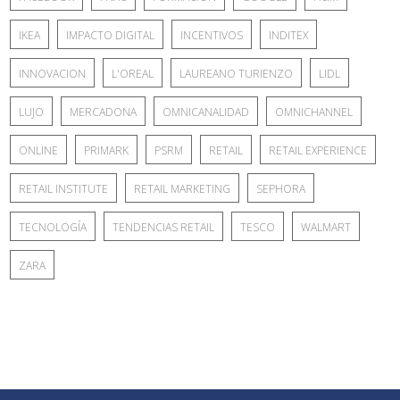
IKEA
IMPACTO DIGITAL
INCENTIVOS
INDITEX
INNOVACION
L'OREAL
LAUREANO TURIENZO
LIDL
LUJO
MERCADONA
OMNICANALIDAD
OMNICHANNEL
ONLINE
PRIMARK
PSRM
RETAIL
RETAIL EXPERIENCE
RETAIL INSTITUTE
RETAIL MARKETING
SEPHORA
TECNOLOGÍA
TENDENCIAS RETAIL
TESCO
WALMART
ZARA