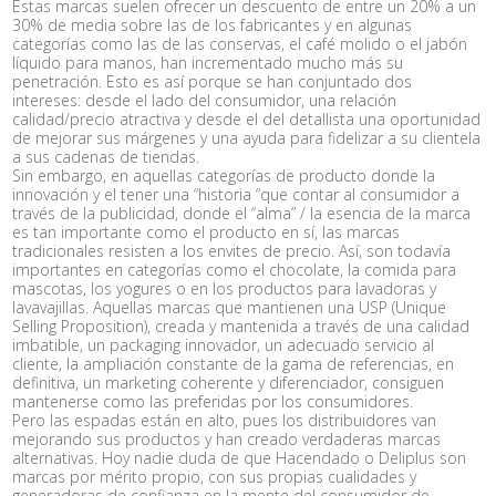
Estas marcas suelen ofrecer un descuento de entre un 20% a un
30% de media sobre las de los fabricantes y en algunas
categorías como las de las conservas, el café molido o el jabón
líquido para manos, han incrementado mucho más su
penetración. Esto es así porque se han conjuntado dos
intereses: desde el lado del consumidor, una relación
calidad/precio atractiva y desde el del detallista una oportunidad
de mejorar sus márgenes y una ayuda para fidelizar a su clientela
a sus cadenas de tiendas.
Sin embargo, en aquellas categorías de producto donde la
innovación y el tener una “historia “que contar al consumidor a
través de la publicidad, donde el “alma” / la esencia de la marca
es tan importante como el producto en sí, las marcas
tradicionales resisten a los envites de precio. Así, son todavía
importantes en categorías como el chocolate, la comida para
mascotas, los yogures o en los productos para lavadoras y
lavavajillas. Aquellas marcas que mantienen una USP (Unique
Selling Proposition), creada y mantenida a través de una calidad
imbatible, un packaging innovador, un adecuado servicio al
cliente, la ampliación constante de la gama de referencias, en
definitiva, un marketing coherente y diferenciador, consiguen
mantenerse como las preferidas por los consumidores.
Pero las espadas están en alto, pues los distribuidores van
mejorando sus productos y han creado verdaderas marcas
alternativas. Hoy nadie duda de que Hacendado o Deliplus son
marcas por mérito propio, con sus propias cualidades y
generadoras de confianza en la mente del consumidor de