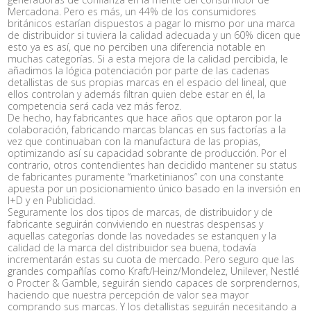
Mercadona. Pero es más, un 44% de los consumidores
británicos estarían dispuestos a pagar lo mismo por una marca
de distribuidor si tuviera la calidad adecuada y un 60% dicen que
esto ya es así, que no perciben una diferencia notable en
muchas categorías. Si a esta mejora de la calidad percibida, le
añadimos la lógica potenciación por parte de las cadenas
detallistas de sus propias marcas en el espacio del lineal, que
ellos controlan y además filtran quien debe estar en él, la
competencia será cada vez más feroz.
De hecho, hay fabricantes que hace años que optaron por la
colaboración, fabricando marcas blancas en sus factorías a la
vez que continuaban con la manufactura de las propias,
optimizando así su capacidad sobrante de producción. Por el
contrario, otros contendientes han decidido mantener su status
de fabricantes puramente “marketinianos” con una constante
apuesta por un posicionamiento único basado en la inversión en
I+D y en Publicidad.
Seguramente los dos tipos de marcas, de distribuidor y de
fabricante seguirán conviviendo en nuestras despensas y
aquellas categorías donde las novedades se estanquen y la
calidad de la marca del distribuidor sea buena, todavía
incrementarán estas su cuota de mercado. Pero seguro que las
grandes compañías como Kraft/Heinz/Mondelez, Unilever, Nestlé
o Procter & Gamble, seguirán siendo capaces de sorprendernos,
haciendo que nuestra percepción de valor sea mayor
comprando sus marcas. Y los detallistas seguirán necesitando a