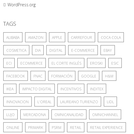
WordPress.org
TAGS
ALIBABA
AMAZON
APPLE
CARREFOUR
COCA COLA
COSMETICA
DIA
DIGITAL
E-COMMERCE
EBAY
ECI
ECOMMERCE
EL CORTE INGLÉS
EROSKI
ESIC
FACEBOOK
FNAC
FORMACIÓN
GOOGLE
H&M
IKEA
IMPACTO DIGITAL
INCENTIVOS
INDITEX
INNOVACION
L'OREAL
LAUREANO TURIENZO
LIDL
LUJO
MERCADONA
OMNICANALIDAD
OMNICHANNEL
ONLINE
PRIMARK
PSRM
RETAIL
RETAIL EXPERIENCE