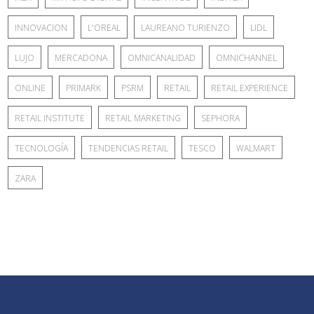
INNOVACION
L'OREAL
LAUREANO TURIENZO
LIDL
LUJO
MERCADONA
OMNICANALIDAD
OMNICHANNEL
ONLINE
PRIMARK
PSRM
RETAIL
RETAIL EXPERIENCE
RETAIL INSTITUTE
RETAIL MARKETING
SEPHORA
TECNOLOGÍA
TENDENCIAS RETAIL
TESCO
WALMART
ZARA