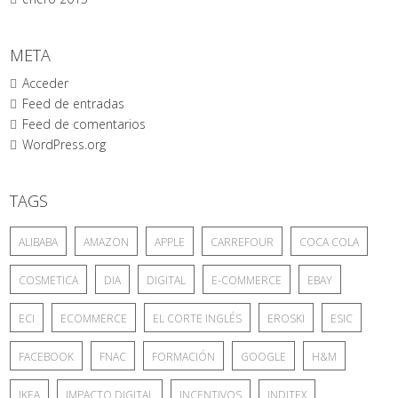
META
Acceder
Feed de entradas
Feed de comentarios
WordPress.org
TAGS
ALIBABA
AMAZON
APPLE
CARREFOUR
COCA COLA
COSMETICA
DIA
DIGITAL
E-COMMERCE
EBAY
ECI
ECOMMERCE
EL CORTE INGLÉS
EROSKI
ESIC
FACEBOOK
FNAC
FORMACIÓN
GOOGLE
H&M
IKEA
IMPACTO DIGITAL
INCENTIVOS
INDITEX