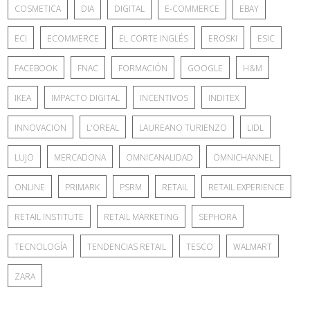
COSMETICA
DIA
DIGITAL
E-COMMERCE
EBAY
ECI
ECOMMERCE
EL CORTE INGLÉS
EROSKI
ESIC
FACEBOOK
FNAC
FORMACIÓN
GOOGLE
H&M
IKEA
IMPACTO DIGITAL
INCENTIVOS
INDITEX
INNOVACION
L'OREAL
LAUREANO TURIENZO
LIDL
LUJO
MERCADONA
OMNICANALIDAD
OMNICHANNEL
ONLINE
PRIMARK
PSRM
RETAIL
RETAIL EXPERIENCE
RETAIL INSTITUTE
RETAIL MARKETING
SEPHORA
TECNOLOGÍA
TENDENCIAS RETAIL
TESCO
WALMART
ZARA