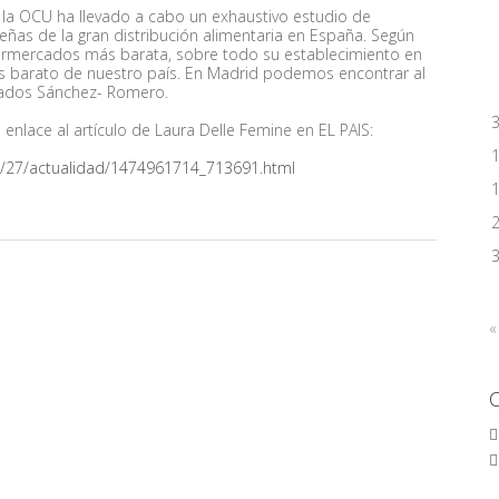
la OCU ha llevado a cabo un exhaustivo estudio de
as de la gran distribución alimentaria en España. Según
ermercados más barata, sobre todo su establecimiento en
ás barato de nuestro país. En Madrid podemos encontrar al
cados Sánchez- Romero.
 enlace al artículo de Laura Delle Femine en EL PAIS:
9/27/actualidad/1474961714_713691.html
«