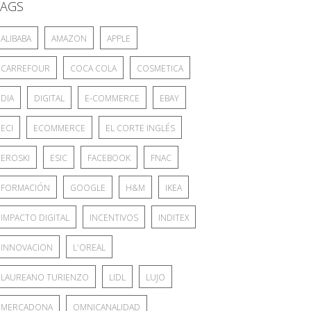
TAGS
ALIBABA
AMAZON
APPLE
CARREFOUR
COCA COLA
COSMETICA
DIA
DIGITAL
E-COMMERCE
EBAY
ECI
ECOMMERCE
EL CORTE INGLÉS
EROSKI
ESIC
FACEBOOK
FNAC
FORMACIÓN
GOOGLE
H&M
IKEA
IMPACTO DIGITAL
INCENTIVOS
INDITEX
INNOVACION
L'OREAL
LAUREANO TURIENZO
LIDL
LUJO
MERCADONA
OMNICANALIDAD