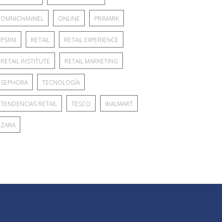
OMNICHANNEL
ONLINE
PRIMARK
PSRM
RETAIL
RETAIL EXPERIENCE
RETAIL INSTITUTE
RETAIL MARKETING
SEPHORA
TECNOLOGÍA
TENDENCIAS RETAIL
TESCO
WALMART
ZARA