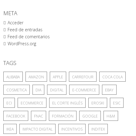
META
Acceder
Feed de entradas
Feed de comentarios
WordPress.org
TAGS
ALIBABA
AMAZON
APPLE
CARREFOUR
COCA COLA
COSMETICA
DIA
DIGITAL
E-COMMERCE
EBAY
ECI
ECOMMERCE
EL CORTE INGLÉS
EROSKI
ESIC
FACEBOOK
FNAC
FORMACIÓN
GOOGLE
H&M
IKEA
IMPACTO DIGITAL
INCENTIVOS
INDITEX