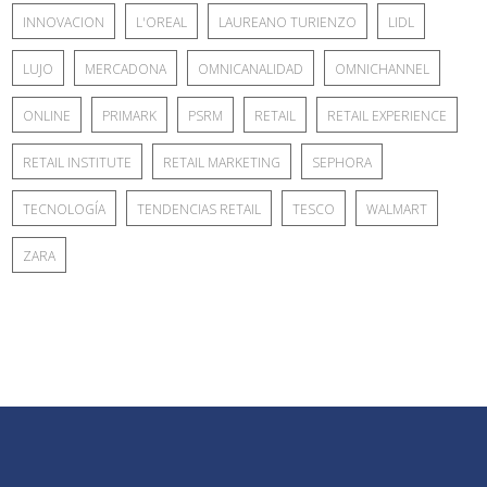
INNOVACION
L'OREAL
LAUREANO TURIENZO
LIDL
LUJO
MERCADONA
OMNICANALIDAD
OMNICHANNEL
ONLINE
PRIMARK
PSRM
RETAIL
RETAIL EXPERIENCE
RETAIL INSTITUTE
RETAIL MARKETING
SEPHORA
TECNOLOGÍA
TENDENCIAS RETAIL
TESCO
WALMART
ZARA