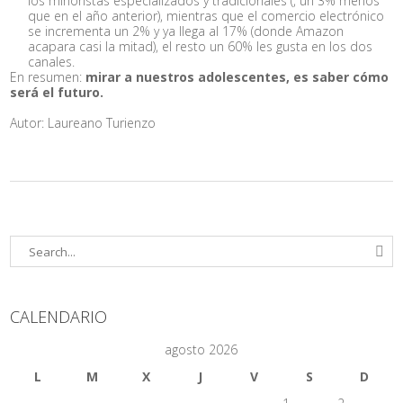
los minoristas especializados y tradicionales (, un 3% menos
que en el año anterior), mientras que el comercio electrónico
se incrementa un 2% y ya llega al 17% (donde Amazon
acapara casi la mitad), el resto un 60% les gusta en los dos
canales.
En resumen:
mirar a nuestros adolescentes, es saber cómo
será el futuro.
Autor: Laureano Turienzo
CALENDARIO
agosto 2026
L
M
X
J
V
S
D