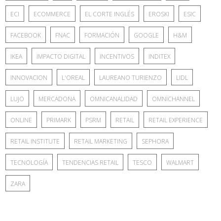
ECI
ECOMMERCE
EL CORTE INGLÉS
EROSKI
ESIC
FACEBOOK
FNAC
FORMACIÓN
GOOGLE
H&M
IKEA
IMPACTO DIGITAL
INCENTIVOS
INDITEX
INNOVACION
L'OREAL
LAUREANO TURIENZO
LIDL
LUJO
MERCADONA
OMNICANALIDAD
OMNICHANNEL
ONLINE
PRIMARK
PSRM
RETAIL
RETAIL EXPERIENCE
RETAIL INSTITUTE
RETAIL MARKETING
SEPHORA
TECNOLOGÍA
TENDENCIAS RETAIL
TESCO
WALMART
ZARA