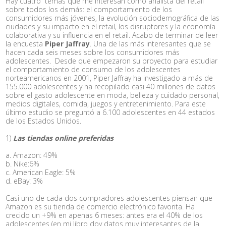
Hay cuatro temas que me interesan como analista del retail
sobre todos los demás: el comportamiento de los
consumidores más jóvenes, la evolución sociodemográfica de las
ciudades y su impacto en el retail, los disruptores y la economía
colaborativa y su influencia en el retail. Acabo de terminar de leer
la encuesta
Piper Jaffray
. Una de las más interesantes que se
hacen cada seis meses sobre los consumidores más
adolescentes. Desde que empezaron su proyecto para estudiar
el comportamiento de consumo de los adolescentes
norteamericanos en 2001, Piper Jaffray ha investigado a más de
155.000 adolescentes y ha recopilado casi 40 millones de datos
sobre el gasto adolescente en moda, belleza y cuidado personal,
medios digitales, comida, juegos y entretenimiento. Para este
último estudio se preguntó a 6.100 adolescentes en 44 estados
de los Estados Unidos.
1)
Las tiendas online preferidas
a. Amazon: 49%
b. Nike:6%
c. American Eagle: 5%
d. eBay: 3%
Casi uno de cada dos compradores adolescentes piensan que
Amazon es su tienda de comercio electrónico favorita. Ha
crecido un +9% en apenas 6 meses: antes era el 40% de los
adolescentes (en mi libro doy datos muy interesantes de la