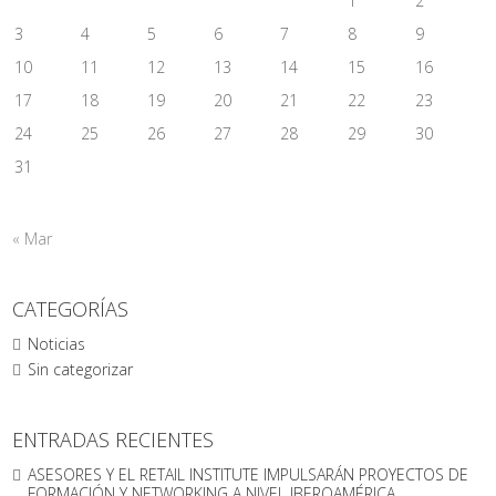
1
2
3
4
5
6
7
8
9
10
11
12
13
14
15
16
17
18
19
20
21
22
23
24
25
26
27
28
29
30
31
« Mar
CATEGORÍAS
Noticias
Sin categorizar
ENTRADAS RECIENTES
ASESORES Y EL RETAIL INSTITUTE IMPULSARÁN PROYECTOS DE
FORMACIÓN Y NETWORKING A NIVEL IBEROAMÉRICA