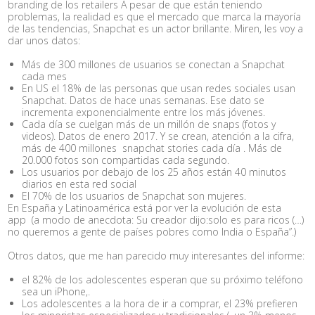
branding de los retailers A pesar de que están teniendo
problemas, la realidad es que el mercado que marca la mayoría
de las tendencias, Snapchat es un actor brillante. Miren, les voy a
dar unos datos:
Más de 300 millones de usuarios se conectan a Snapchat
cada mes
En US el 18% de las personas que usan redes sociales usan
Snapchat. Datos de hace unas semanas. Ese dato se
incrementa exponencialmente entre los más jóvenes.
Cada día se cuelgan más de un millón de snaps (fotos y
videos). Datos de enero 2017. Y se crean, atención a la cifra,
más de 400 millones snapchat stories cada día . Más de
20.000 fotos son compartidas cada segundo.
Los usuarios por debajo de los 25 años están 40 minutos
diarios en esta red social
El 70% de los usuarios de Snapchat son mujeres.
En España y Latinoamérica está por ver la evolución de esta
app (a modo de anecdota: Su creador dijo:solo es para ricos (…)
no queremos a gente de países pobres como India o España”.)
Otros datos, que me han parecido muy interesantes del informe:
el 82% de los adolescentes esperan que su próximo teléfono
sea un iPhone,.
Los adolescentes a la hora de ir a comprar, el 23% prefieren