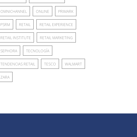
OMNICHANNEL
ONLINE
PRIMARK
PSRM
RETAIL
RETAIL EXPERIENCE
RETAIL INSTITUTE
RETAIL MARKETING
SEPHORA
TECNOLOGÍA
TENDENCIAS RETAIL
TESCO
WALMART
ZARA