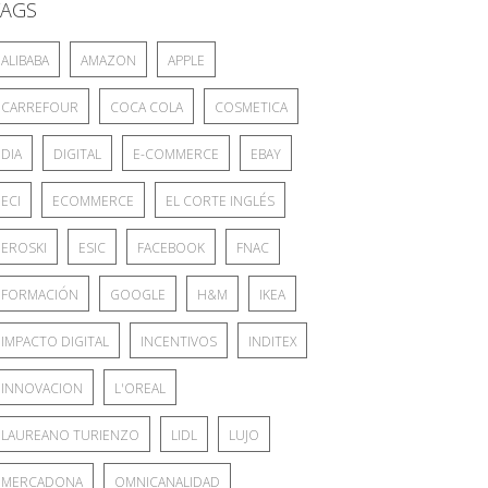
TAGS
ALIBABA
AMAZON
APPLE
CARREFOUR
COCA COLA
COSMETICA
DIA
DIGITAL
E-COMMERCE
EBAY
ECI
ECOMMERCE
EL CORTE INGLÉS
EROSKI
ESIC
FACEBOOK
FNAC
FORMACIÓN
GOOGLE
H&M
IKEA
IMPACTO DIGITAL
INCENTIVOS
INDITEX
INNOVACION
L'OREAL
LAUREANO TURIENZO
LIDL
LUJO
MERCADONA
OMNICANALIDAD