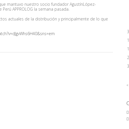
ta que mantuvo nuestro socio fundador AgustínLópez-
a de Perú APPROLOG la semana pasada.
os actuales de la distribución y principalmente de lo que
watch?v=dJgvWhs6H40&sns=em
«