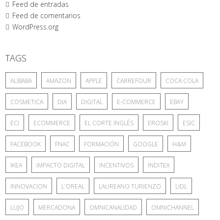
Feed de entradas
Feed de comentarios
WordPress.org
TAGS
ALIBABA
AMAZON
APPLE
CARREFOUR
COCA COLA
COSMETICA
DIA
DIGITAL
E-COMMERCE
EBAY
ECI
ECOMMERCE
EL CORTE INGLÉS
EROSKI
ESIC
FACEBOOK
FNAC
FORMACIÓN
GOOGLE
H&M
IKEA
IMPACTO DIGITAL
INCENTIVOS
INDITEX
INNOVACION
L'OREAL
LAUREANO TURIENZO
LIDL
LUJO
MERCADONA
OMNICANALIDAD
OMNICHANNEL