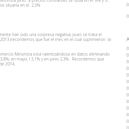
inorista junio a precios constantes se sitúa en el .8% y si
se situaría en el 2,3%
mente han sido una sorpresa negativa, pues se trata el
013 (recordemos que fue el mes en el cual suprimieron la
Comercio Minorista está ralentizándose en datos eliminando
ía 3,8%; en mayo, l 3,1% y en junio 2,3%. Recordemos que
 de 2014,