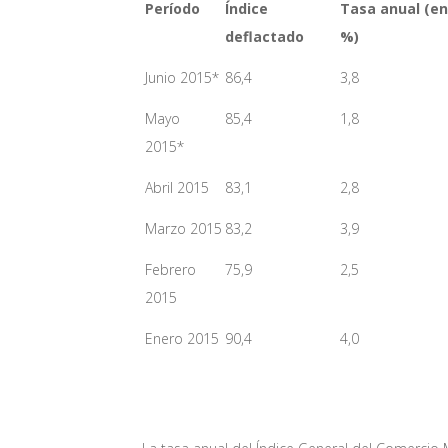
Período
Índice
Tasa anual (en
deflactado
%)
Junio 2015*
86,4
3,8
Mayo
85,4
1,8
2015*
Abril 2015
83,1
2,8
Marzo 2015
83,2
3,9
Febrero
75,9
2,5
2015
Enero 2015
90,4
4,0