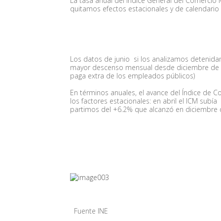
La tasa anual del Índice General del Comercio M
quitamos efectos estacionales y de calendario 
Los datos de junio si los analizamos detenida
mayor descenso mensual desde diciembre de 2
paga extra de los empleados públicos)
En términos anuales, el avance del Índice de 
los factores estacionales: en abril el ICM sub
partimos del +6.2% que alcanzó en diciembre
Fuente INE