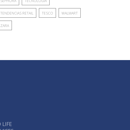
SEPHORA
TECNOLOGÍA
TENDENCIAS RETAIL
TESCO
WALMART
ZARA
 LIFE