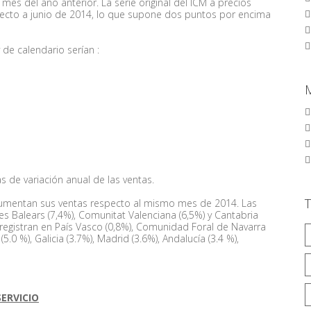
mes del año anterior. La serie original del ICM a precios
specto a junio de 2014, lo que supone dos puntos por encima
 de calendario serían :
de variación anual de las ventas.
umentan sus ventas respecto al mismo mes de 2014. Las
s Balears (7,4%), Comunitat Valenciana (6,5%) y Cantabria
registran en País Vasco (0,8%), Comunidad Foral de Navarra
5.0 %), Galicia (3.7%), Madrid (3.6%), Andalucía (3.4 %),
SERVICIO