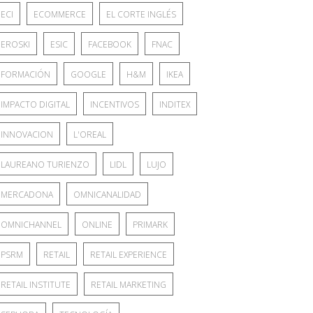
ECI
ECOMMERCE
EL CORTE INGLÉS
EROSKI
ESIC
FACEBOOK
FNAC
FORMACIÓN
GOOGLE
H&M
IKEA
IMPACTO DIGITAL
INCENTIVOS
INDITEX
INNOVACION
L'OREAL
LAUREANO TURIENZO
LIDL
LUJO
MERCADONA
OMNICANALIDAD
OMNICHANNEL
ONLINE
PRIMARK
PSRM
RETAIL
RETAIL EXPERIENCE
RETAIL INSTITUTE
RETAIL MARKETING