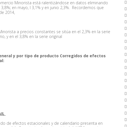
Comercio Minorista está ralentizándose en datos eliminando
bía 3,8%; en mayo, l 3,1% y en junio 2,3%. Recordemos que
 de 2014,
inorista a precios constantes se sitúa en el 2,3% en la serie
o, y en el 3,8% en la serie original
eneral y por tipo de producto Corregidos de efectos
al:
AIL
ido de efectos estacionales y de calendario presenta en