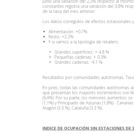
junio una variación del 2,3% respecto al mismo 
constantes registra una variación del 3,8% re
de la tasa del mes anterior
Los datos corregidos de efectos estacionales y
Alimentación: +0.7%
Resto: +2.2%
Y si vamos a la tipología de retailers:
Grandes superficies: + 4.8 %
Pequeñas cadenas: + 0.3%
Grandes cadenas: -4.1 %
Resultados por comunidades autónomas. Tasas 
En junio, todas las comunidades autónomas a
que presentan los mayores incrementos son Ille
(6,4%). Por su parte, los menores aumentos se 
(1,1%) y Principado de Asturias (1,8%). Canarias (
Aragón (3.3 %), Cataluña (3.3 %).
INDICE DE OCUPACIÓN SIN ESTACIONES DE 