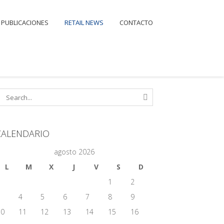
PUBLICACIONES
RETAIL NEWS
CONTACTO
CALENDARIO
agosto 2026
L
M
X
J
V
S
D
1
2
3
4
5
6
7
8
9
10
11
12
13
14
15
16