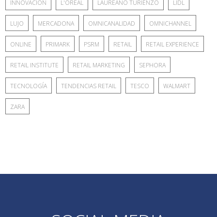
INNOVACION
L'OREAL
LAUREANO TURIENZO
LIDL
LUJO
MERCADONA
OMNICANALIDAD
OMNICHANNEL
ONLINE
PRIMARK
PSRM
RETAIL
RETAIL EXPERIENCE
RETAIL INSTITUTE
RETAIL MARKETING
SEPHORA
TECNOLOGÍA
TENDENCIAS RETAIL
TESCO
WALMART
ZARA