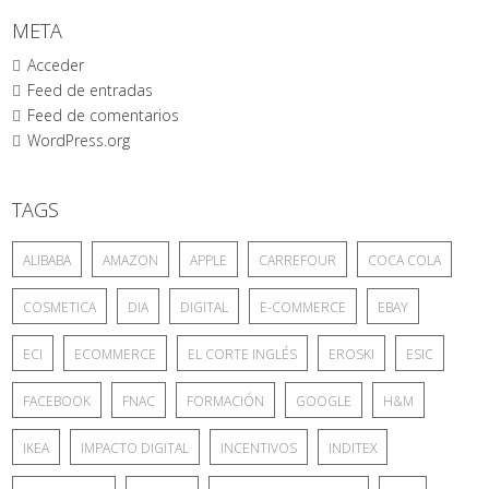
META
Acceder
Feed de entradas
Feed de comentarios
WordPress.org
TAGS
ALIBABA
AMAZON
APPLE
CARREFOUR
COCA COLA
COSMETICA
DIA
DIGITAL
E-COMMERCE
EBAY
ECI
ECOMMERCE
EL CORTE INGLÉS
EROSKI
ESIC
FACEBOOK
FNAC
FORMACIÓN
GOOGLE
H&M
IKEA
IMPACTO DIGITAL
INCENTIVOS
INDITEX