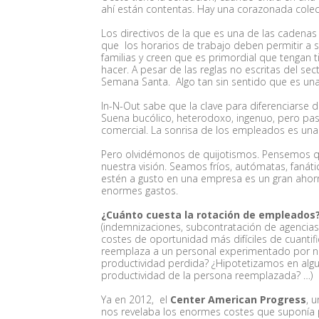
ahí están contentas. Hay una corazonada colect
Los directivos de la que es una de las caden
que los horarios de trabajo deben permitir a
familias y creen que es primordial que tengan
hacer. A pesar de las reglas no escritas del sect
Semana Santa. Algo tan sin sentido que es una
In-N-Out sabe que la clave para diferenciarse
Suena bucólico, heterodoxo, ingenuo, pero pasa
comercial. La sonrisa de los empleados es una
Pero olvidémonos de quijotismos. Pensemos qu
nuestra visión. Seamos fríos, autómatas, fanát
estén a gusto en una empresa es un gran ahorr
enormes gastos.
¿Cuánto cuesta la rotación de empleados
(indemnizaciones, subcontratación de agencias,
costes de oportunidad más difíciles de cuanti
reemplaza a un personal experimentado por 
productividad perdida? ¿Hipotetizamos en algu
productividad de la persona reemplazada? …)
Ya en 2012, el
Center American Progress
, 
nos revelaba los enormes costes que suponía