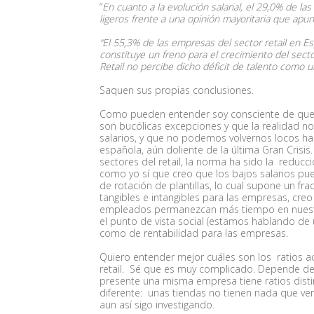
“
En cuanto a la evolución salarial, el 29,0% de l
ligeros frente a una opinión mayoritaria que apun
“El 55,3% de las empresas del sector retail en E
constituye un freno para el crecimiento del secto
Retail no percibe dicho déficit de talento como u
Saquen sus propias conclusiones.
Como pueden entender soy consciente de que 
son bucólicas excepciones y que la realidad n
salarios, y que no podemos volvernos locos 
española, aún doliente de la última Gran Crisis.
sectores del retail, la norma ha sido la reducc
como yo sí que creo que los bajos salarios pu
de rotación de plantillas, lo cual supone un f
tangibles e intangibles para las empresas, cr
empleados permanezcan más tiempo en nuestra
el punto de vista social (estamos hablando de
como de rentabilidad para las empresas.
Quiero entender mejor cuáles son los ratios a
retail. Sé que es muy complicado. Depende d
presente una misma empresa tiene ratios dis
diferente: unas tiendas no tienen nada que ver
aun así sigo investigando.