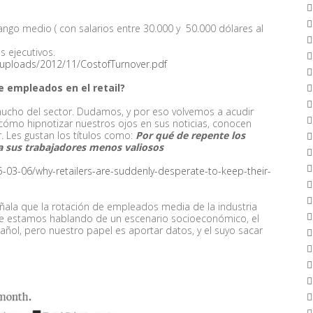
ango medio ( con salarios entre 30.000 y 50.000 dólares al
s ejecutivos.
/uploads/2012/11/CostofTurnover.pdf
de empleados en el retail?
cho del sector. Dudamos, y por eso volvemos a acudir
cómo hipnotizar nuestros ojos en sus noticias, conocen
r. Les gustan los títulos como:
Por qué de repente los
a sus trabajadores menos valiosos
-03-06/why-retailers-are-suddenly-desperate-to-keep-their-
 señala que la rotación de empleados media de la industria
que estamos hablando de un escenario socioeconómico, el
ñol, pero nuestro papel es aportar datos, y el suyo sacar