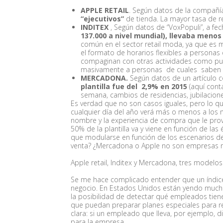
APPLE RETAIL
. Según datos de la compañí
“ejecutivos”
de tienda. La mayor tasa de re
INDITEX
, Según datos de “VoxPopuli”, a f
137.000 a nivel mundial), llevaba meno
común en el sector retail moda, ya que es
el formato de horarios flexibles a personas 
compaginan con otras actividades como pued
masivamente a personas de cuales saben qu
MERCADONA.
Según datos de un artículo c
plantilla fue del 2,9% en 2015
(aquí cont
semana, cambios de residencias, jubilacione
Es verdad que no son casos iguales, pero lo q
cualquier día del año verá más o menos a los
nombre y la experiencia de compra que le pro
50% de la plantilla va y viene en función de las
que modularse en función de los escenarios d
venta? ¿Mercadona o Apple no son empresas r
Apple retail, Inditex y Mercadona, tres modelos
Se me hace complicado entender que un índice
negocio. En Estados Unidos están yendo much
la posibilidad de detectar qué empleados tien
que puedan preparar planes especiales para r
clara: si un empleado que lleva, por ejemplo,
para la empresa.