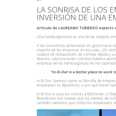
LA SONRISA DE LOS 
INVERSIÓN DE UNA E
Artículo de LAUREANO TURIENZO experto e
Una hamburguesería es una de las mejores emp
A las consultoras americanas les gusta hacer l
mayoría de las empresas en ese país. ¿Os sentí
cadena de restaurantes de comida rápida y sus
Nuestro subconsciente colectivo hubiera apost
empresa de las hamburguesas les ha superado. 
“In-N-Out is a better place to work tha
In-N-Out. Leemos sobre su filosofía de empre
empleados es liliputiense, o por qué tienen fam
In-N-Out le saca los colores a McDonals, a Chi
BrandIndex nos revelan que los clientes de In
también sabemos que todos los empleados de 