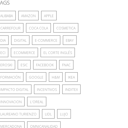
TAGS
ALIBABA
AMAZON
APPLE
CARREFOUR
COCA COLA
COSMETICA
DIA
DIGITAL
E-COMMERCE
EBAY
ECI
ECOMMERCE
EL CORTE INGLÉS
EROSKI
ESIC
FACEBOOK
FNAC
FORMACIÓN
GOOGLE
H&M
IKEA
IMPACTO DIGITAL
INCENTIVOS
INDITEX
INNOVACION
L'OREAL
LAUREANO TURIENZO
LIDL
LUJO
MERCADONA
OMNICANALIDAD