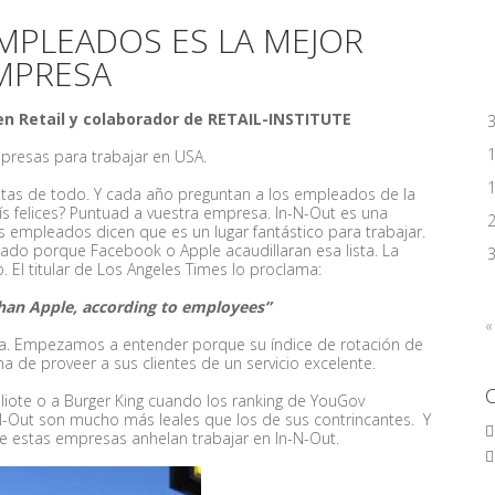
EMPLEADOS ES LA MEJOR
MPRESA
n Retail y colaborador de RETAIL-INSTITUTE
resas para trabajar en USA.
istas de todo. Y cada año preguntan a los empleados de la
s felices? Puntuad a vuestra empresa. In-N-Out es una
 empleados dicen que es un lugar fantástico para trabajar.
ado porque Facebook o Apple acaudillaran esa lista. La
El titular de Los Angeles Times lo proclama:
n Apple, according to employees”
«
sa. Empezamos a entender porque su índice de rotación de
a de proveer a sus clientes de un servicio excelente.
pliote o a Burger King cuando los ranking de YouGov
-N-Out son mucho más leales que los de sus contrincantes. Y
estas empresas anhelan trabajar en In-N-Out.