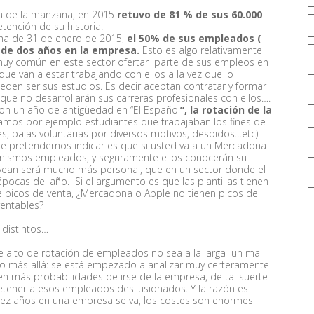
a de la manzana, en 2015
retuvo de 81 % de sus 60.000
tención de su historia.
echa de 31 de enero de 2015,
el 50% de sus empleados (
s de dos años en la empresa.
Esto es algo relativamente
 muy común en este sector ofertar parte de sus empleos en
que van a estar trabajando con ellos a la vez que lo
en ser sus estudios. Es decir aceptan contratar y formar
e no desarrollarán sus carreras profesionales con ellos….
on un año de antigüedad en “El Español
”, la rotación de la
amos por ejemplo estudiantes que trabajaban los fines de
s, bajas voluntarias por diversos motivos, despidos…etc)
ue pretendemos indicar es que si usted va a un Mercadona
 mismos empleados, y seguramente ellos conocerán su
vean será mucho más personal, que en un sector donde el
 épocas del año. Si el argumento es que las plantillas tienen
e picos de venta, ¿Mercadona o Apple no tienen picos de
entables?
 distintos…
 alto de rotación de empleados no sea a la larga un mal
o más allá: se está empezado a analizar muy certeramente
en más probabilidades de irse de la empresa, de tal suerte
etener a esos empleados desilusionados. Y la razón es
 diez años en una empresa se va, los costes son enormes