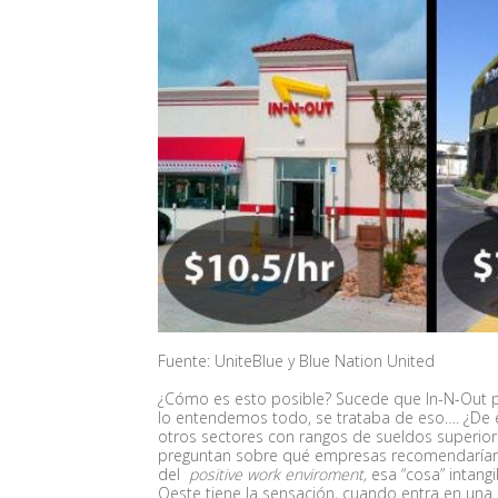
Fuente: UniteBlue y Blue Nation United
¿Cómo es esto posible? Sucede que In-N-Out p
lo entendemos todo, se trataba de eso…. ¿De
otros sectores con rangos de sueldos superior
preguntan sobre qué empresas recomendarían p
del
positive work enviroment,
esa “cosa” intang
Oeste tiene la sensación, cuando entra en una