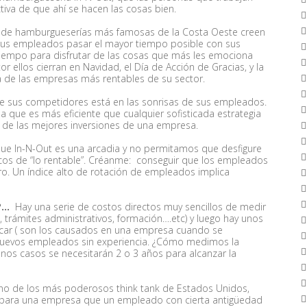
iva de que ahí se hacen las cosas bien.
as de hamburgueserías más famosas de la Costa Oeste creen
 sus empleados pasar el mayor tiempo posible con sus
 tiempo para disfrutar de las cosas que más les emociona
or ellos cierran en Navidad, el Día de Acción de Gracias, y la
 de las empresas más rentables de su sector.
 de sus competidores está en las sonrisas de sus empleados.
 que es más eficiente que cualquier sofisticada estrategia
 de las mejores inversiones de una empresa.
e In-N-Out es una arcadia y no permitamos que desfigure
icos de “lo rentable”. Créanme: conseguir que los empleados
o. Un índice alto de rotación de empleados implica
?…
Hay una serie de costos directos muy sencillos de medir
 trámites administrativos, formación….etc) y luego hay unos
ficar ( son los causados en una empresa cuando se
nuevos empleados sin experiencia. ¿Cómo medimos la
nos casos se necesitarán 2 o 3 años para alcanzar la
uno de los más poderosos think tank de Estados Unidos,
 para una empresa que un empleado con cierta antigüedad