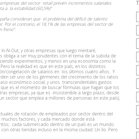
as empresas del sector retail prevén incrementos salariales
ta a la estabilidad (60,5%)”
spaña consideran que el problema del déficit de talento
r. Por el contrario, el 18,1% de las empresas del sector de
n freno”.
In-N-Out, y otras empresas que luego mentaré,
os obliga a ser muy prudentes con el tema de la subida de
haciendo experimentos, y menos en una economía como la
 Pero la realidad es que en este país, en los distintos
ión/congelación de salarios en los últimos cuatro años. Y
eden ser uno de los gérmenes del crecimiento de los ratios
racaso económico-social, y unos transcendentales gastos
eo que es el momento de buscar fórmulas que hagan que los
s empresas, ya que es insostenible a largo plazo, desde
 un sector que emplea a millones de personas en este país),
ctuales de rotación de empleados por sector dentro del
e muchos factores, y cada mercado donde está
tintos; cada submercado dentro de un país es un mundo
 con otras tiendas incluso en la misma ciudad. Un lío. Pero