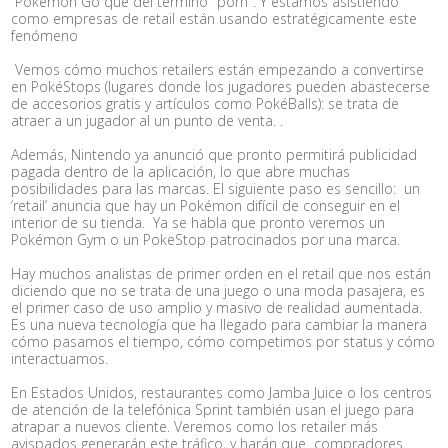
Pokemon Go
que del término "porn". Y estamos asistiendo
como empresas de retail están usando estratégicamente este
fenómeno
Vemos cómo muchos retailers están empezando a convertirse
en PokéStops (lugares donde los jugadores pueden abastecerse
de accesorios gratis y artículos como PokéBalls): se trata de
atraer a un jugador al un punto de venta. .
Además, Nintendo ya anunció que pronto permitirá publicidad
pagada dentro de la aplicación, lo que abre muchas
posibilidades para las marcas. El siguiente paso es sencillo: un
‘retail’ anuncia que hay un Pokémon difícil de conseguir en el
interior de su tienda. Ya se habla que pronto veremos un
Pokémon Gym o un PokeStop patrocinados por una marca.
Hay muchos analistas de primer orden en el retail que nos están
diciendo que no se trata de una juego o una moda pasajera, es
el primer caso de uso amplio y masivo de realidad aumentada.
Es una nueva tecnología que ha llegado para cambiar la manera
cómo pasamos el tiempo, cómo competimos por status y cómo
interactuamos.
En Estados Unidos, restaurantes como Jamba Juice o los centros
de atención de la telefónica Sprint también usan el juego para
atrapar a nuevos cliente. Veremos como los retailer más
avispados generarán este tráfico, y harán que compradores