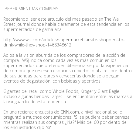
BEBER MIENTRAS COMPRAS
Recomiendo leer este artuculo del mes pasado en The Wall
Street Journal donde habla claramente de esta tendencia en los
supermercados de gama alta
http://www.wsj.com/articles/supermarkets-invite-shoppers-to-
drink-while-they-shop-1468348612
Adios a la vision aburrida de los compradores de la acción de
compra. WSJ indica como cada vez es más común en los
supermercados que pretenden diferenciarse por la experiencia
de compra que reserven espacios cubiertos o al aire libre dentro
de sus tiendas para bares y cervecerías donde se albergan
eventos de degustación, con bebidas y aperitivos.
Gigantes del retail como Whole Foods, Kroger y Giant Eagle –
incluso algunas tiendas Target – se encuentran entre las marcas a
la vanguardia de esta tendencia.
En una reciente encuesta de
CNN.com
, a nivel nacional, se le
preguntó a muchos consumidores: "Si se pudiera beber cerveza
mientras realizan sus compras ¿iria?" Más del 60 por ciento de
los encuestados dijo "sí".