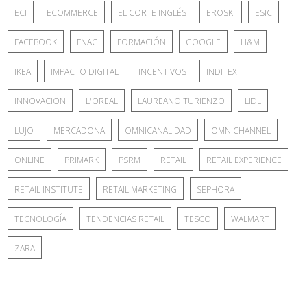
ECI
ECOMMERCE
EL CORTE INGLÉS
EROSKI
ESIC
FACEBOOK
FNAC
FORMACIÓN
GOOGLE
H&M
IKEA
IMPACTO DIGITAL
INCENTIVOS
INDITEX
INNOVACION
L'OREAL
LAUREANO TURIENZO
LIDL
LUJO
MERCADONA
OMNICANALIDAD
OMNICHANNEL
ONLINE
PRIMARK
PSRM
RETAIL
RETAIL EXPERIENCE
RETAIL INSTITUTE
RETAIL MARKETING
SEPHORA
TECNOLOGÍA
TENDENCIAS RETAIL
TESCO
WALMART
ZARA