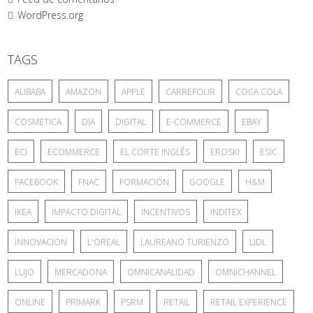
WordPress.org
TAGS
ALIBABA
AMAZON
APPLE
CARREFOUR
COCA COLA
COSMETICA
DIA
DIGITAL
E-COMMERCE
EBAY
ECI
ECOMMERCE
EL CORTE INGLÉS
EROSKI
ESIC
FACEBOOK
FNAC
FORMACIÓN
GOOGLE
H&M
IKEA
IMPACTO DIGITAL
INCENTIVOS
INDITEX
INNOVACION
L'OREAL
LAUREANO TURIENZO
LIDL
LUJO
MERCADONA
OMNICANALIDAD
OMNICHANNEL
ONLINE
PRIMARK
PSRM
RETAIL
RETAIL EXPERIENCE