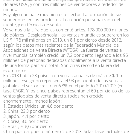
dólares USA , y con tres millones de vendedores alrededor del
mundo
Hay algo que hace muy bien este sector. La formación de sus
vendedores en los productos, la atención personalizada del
cliente, y en técnicas de venta.
Volvamos a la cifra que les comenté antes. 178.000.000 millones
de dólares . Desglosémosla : las ventas mundiales superaron los
US $ 178 mil millones en 2013, un 8,1 por ciento desde 2012,
según los datos más recientes de la Federación Mundial de
Asociaciones de Venta Directa (WFDSA). La fuerza de ventas a
nivel mundial también creció, un 7,2 por ciento llegando a los 96
millones de personas dedicadas oficialmente a la venta directa
de una forma parcial o total . Son cifras récord en la era del
ecommerce
En 2013 había 23 países con ventas anuales de más de $ 1 mil
millones. Ese grupo representa el 93 por ciento de las ventas
globales. El sector creció un 6.8% en el período 2010-2013 (en
tasa CAGR). Y los cinco países representan el 60 por ciento de las
ventas globales de venta directa, todos han crecido
enormemente , menos Japón :
1. Estados Unidos, un 4,6 por ciento
2. China, 23,3 por ciento
3. Japón, -4,4 por ciento
4. Corea, 8.0 por ciento
5. Brasil, el 8,6 por ciento
China pasó al puesto número 2 de 2013. Si las tasas actuales de