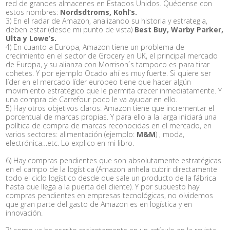
red de grandes almacenes en Estados Unidos. Quédense con
estos nombres:
Nordsdtroms, Kohl’s.
3) En el radar de Amazon, analizando su historia y estrategia,
deben estar (desde mi punto de vista)
Best Buy, Warby Parker,
Ulta y Lowe’s.
4) En cuanto a Europa, Amazon tiene un problema de
crecimiento en el sector de Grocery en UK, el principal mercado
de Europa, y su alianza con Morrison´s tampoco es para tirar
cohetes. Y por ejemplo Ocado ahí es muy fuerte. Si quiere ser
líder en el mercado líder europeo tiene que hacer algún
movimiento estratégico que le permita crecer inmediatamente. Y
una compra de Carrefour poco le va ayudar en ello.
5) Hay otros objetivos claros: Amazon tiene que incrementar el
porcentual de marcas propias. Y para ello a la larga iniciará una
política de compra de marcas reconocidas en el mercado, en
varios sectores: alimentación (ejemplo:
M&M
) , moda,
electrónica…etc. Lo explico en mi libro.
6) Hay compras pendientes que son absolutamente estratégicas
en el campo de la logística (Amazon anhela cubrir directamente
todo el ciclo logístico desde que sale un producto de la fábrica
hasta que llega a la puerta del cliente). Y por supuesto hay
compras pendientes en empresas tecnológicas, no olvidemos
que gran parte del gasto de Amazon es en logística y en
innovación.