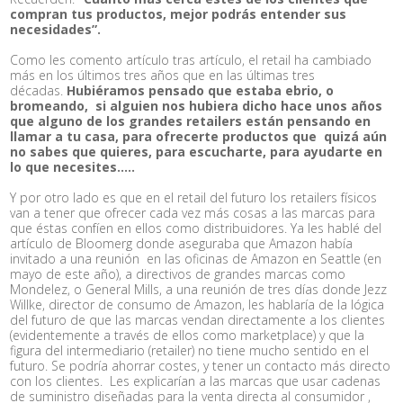
compran tus productos, mejor podrás entender sus
necesidades”.
Como les comento artículo tras artículo, el retail ha cambiado
más en los últimos tres años que en las últimas tres
décadas.
Hubiéramos pensado que estaba ebrio, o
bromeando, si alguien nos hubiera dicho hace unos años
que alguno de los grandes retailers están pensando en
llamar a tu casa, para ofrecerte productos que quizá aún
no sabes que quieres, para escucharte, para ayudarte en
lo que necesites…..
Y por otro lado es que en el retail del futuro los retailers físicos
van a tener que ofrecer cada vez más cosas a las marcas para
que éstas confíen en ellos como distribuidores. Ya les hablé del
artículo de Bloomerg donde aseguraba que Amazon había
invitado a una reunión en las oficinas de Amazon en Seattle (en
mayo de este año), a directivos de grandes marcas como
Mondelez, o General Mills, a una reunión de tres días donde Jezz
Willke, director de consumo de Amazon, les hablaría de la lógica
del futuro de que las marcas vendan directamente a los clientes
(evidentemente a través de ellos como marketplace) y que la
figura del intermediario (retailer) no tiene mucho sentido en el
futuro. Se podría ahorrar costes, y tener un contacto más directo
con los clientes. Les explicarían a las marcas que usar cadenas
de suministro diseñadas para la venta directa al consumidor ,