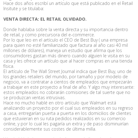
Hace dos años escribí un artículo que está publicado en el Retail
Insitute y se titulaba:
VENTA DIRECTA: EL RETAIL OLVIDADO.
Donde hablaba sobre la venta directa y su importancia dentro
de retail, y como precursora del e-commerce.
Por lo que leo en el artículo el CEO de Best Buy ( una empresa
para quien no esté familiarizado que factura al año casi 40 mil
millones de dólares), maneja un estudio que afirma que los
consumidores gastan más dinero cuando alguien le visita en su
casa y les ofrece un artículo que al hacer compras en una tienda
física.
El artículo de The Wall Street Journal indica que Best Buy, uno de
los grandes retailers del mundo, por tamaño y por modelo de
negocio, va a contratar a cientos de empleados que empezarán
a trabajar en este proyecto a final de año. Y algo muy interesante:
estos empleados no cobrarán comisiones de tal suerte que no
se produzcan ventas intrusivas.
Hace no mucho hablé en otro artículo que Walmart está
analizando un proyecto por el cual sus empleados en su regreso
a casa, entregarían puerta a puerta en los domicilios de clientes
que estuvieran en su ruta pedidos realizados en su comercio
online, y por lo cual les pagaría un extra y de paso disminuirían
considerablemente sus costes de última milla.