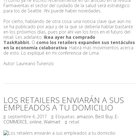
7) como ya he escrito recientemente en un artículo en la revista
Farmaventas el sector del cuidado de la salud será estratégico
para los de Seattle. Ahí puede haber novedades.
Por cierto, hablando de otra cosa: una noticia clave que aún no
se ha publicado por aquí y de la que se debería hablar bastante
en los próximos días, pues por ahí van los tiros en el futuro del
retail. Les adelanto:
Ikea ayer ha comprado
TaskRabbit.
O
como los retailers expanden sus tentáculos
en la economía colaborativa
. Habrá más movimientos acerca
de esto. Lo expliqué en mi conferencia de Lima.
Autor: Laureano Turienzo
LOS RETAILERS ENVIARÁN A SUS
EMPLEADOS A TU DOMICILIO
septiembre 4, 2017
Etiquetas:
amazon
,
Best Buy
,
E-
COMMERCE
,
online
,
Walmart
retail