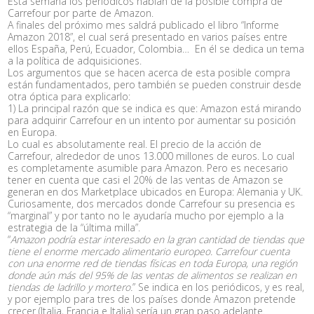
Esta semana los periódicos hablan de la posible compra de
Carrefour por parte de Amazon.
A finales del próximo mes saldrá publicado el libro “Informe
Amazon 2018”, el cual será presentado en varios países entre
ellos España, Perú, Ecuador, Colombia… En él se dedica un tema
a la política de adquisiciones.
Los argumentos que se hacen acerca de esta posible compra
están fundamentados, pero también se pueden construir desde
otra óptica para explicarlo:
1) La principal razón que se indica es que: Amazon está mirando
para adquirir Carrefour en un intento por aumentar su posición
en Europa.
Lo cual es absolutamente real. El precio de la acción de
Carrefour, alrededor de unos 13.000 millones de euros. Lo cual
es completamente asumible para Amazon. Pero es necesario
tener en cuenta que casi el 20% de las ventas de Amazon se
generan en dos Marketplace ubicados en Europa: Alemania y UK.
Curiosamente, dos mercados donde Carrefour su presencia es
“marginal” y por tanto no le ayudaría mucho por ejemplo a la
estrategia de la “última milla”.
“
Amazon podría estar interesado en la gran cantidad de tiendas que
tiene el enorme mercado alimentario europeo. Carrefour cuenta
con una enorme red de tiendas físicas en toda Europa, una región
donde aún más del 95% de las ventas de alimentos se realizan en
tiendas de ladrillo y mortero.
” Se indica en los periódicos, y es real,
y por ejemplo para tres de los países donde Amazon pretende
crecer (Italia, Francia e Italia) sería un gran paso adelante.