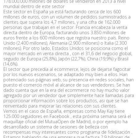
178.000.000 millones de dólares se vendieron en 2013 a nivel
mundial dentro de este sector
Este sector en España ya está facturando cerca de los 600
millones de euros, con un volumen de pedidos suministrados a
clientes que supera los 4,7 millones, y una cifra de 162.000
personas que trabajan en el sector. Francia encabeza la venta
directa dentro de Europa, facturando unos 3.850 millones de
euros frente a los 600 millones que registra nuestro país. Reino
Unido (2.400 millones), Alemania (2.900 millones) o Italia (2.300
millones). Por otro lado, Estados Unidos se posiciona como el
mayor mercado en venta directa , con el 31,6 del negocio global,
seguido de Europa (25,8%), Japón (22,7%), China (19,9%) y Brasil
(14,6%).
El sector que precedía al ecommerce, lejos de dejarse fagocitar
por los nuevos escenarios, se adaptado muy bien a ellos. Han
potenciado sus páginas web, su presencia en redes sociales, han
puesto el comercio móvil al alcance de sus vendedores. Se han
dado cuenta que en la era del ecommerce no hay mucho valor
agregado por un vendedor que simplemente hace llamadas para
proporcionar información sobre los productos, asi que se han
reinventado para mejorar las relaciones con sus clientes.
Vemos en el caso de España, empresas como May Kay tiene
125.000 seguidores en Facebook , esta próxima semana será el
maquillaje oficial del MutuaOpen de Madrid, o por ejemplo ha
desarrollado un sistema de sesiones de belleza con
recompensas muy interesantes como programa de fidelización .
Estamos hablando de una empresa que factura 2.9 billones de