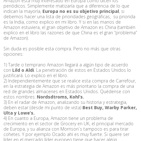
Amazon está muy interesado en Europa como dicen los
periódicos. Simplemente matizaría que a diferencia de lo que
indican la mayoría,
Europa no es su objetivo principal
, si
debemos hacer una lista de prioridades geográficas, su priorida
es la India, como explico en mi libro. Y si en las manos de
Amazon estuviera, el gran objetivo de Amazon es China (también
explico en el libro las razones de que China es el gran “problema”
de Amazon).
Sin duda es posible esta compra. Pero no más que otras
opciones:
1) Tarde o temprano Amazon llegará a algún tipo de acuerdo
con
Lild o Aldi
. La penetración de estos en Estados Unidos lo
justificará. Lo explico en el libro.
2) Independientemente que se realice esta compra de Carrefour,
en la estrategia de Amazon es más prioritario la compra de una
red de grandes almacenes en Estados Unidos. Quédense con
estos nombres:
Nordsdtroms, Kohl’s.
3) En el radar de Amazon, analizando su historia y estrategia,
deben estar (desde mi punto de vista)
Best Buy, Warby Parker,
Ulta y Lowe’s.
4) En cuanto a Europa, Amazon tiene un problema de
crecimiento en el sector de Grocery en UK, el principal mercado
de Europa, y su alianza con Morrison´s tampoco es para tirar
cohetes. Y por ejemplo Ocado ahí es muy fuerte. Si quiere ser
líder en el mercado líder europeo tiene que hacer algún