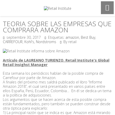
TEORIA SOBRE LAS EMPRESAS QUE
COMPRARÁ AMAZON
septiembre 30, 2017
Etiquetas:
amazon
,
Best Buy
,
CARREFOUR
,
Kohl's
,
Nordstroms
By retail
Artículo de LAUREANO TURIENZO. Retail Institute's Global
Retail Insighst Manager
Esta semana los periódicos hablan de la posible compra de
Carrefour por parte de Amazon.
A finales del próximo mes saldrá publicado el libro “Informe
Amazon 2018”, el cual será presentado en varios países entre
ellos España, Perú, Ecuador, Colombia… En él se dedica un tema
a la política de adquisiciones.
Los argumentos que se hacen acerca de esta posible compra
están fundamentados, pero también se pueden construir desde
otra óptica para explicarlo:
1) La principal razón que se indica es que: Amazon está mirando