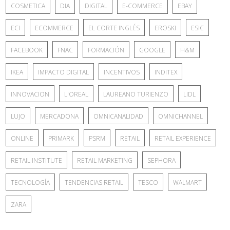
COSMETICA
DIA
DIGITAL
E-COMMERCE
EBAY
ECI
ECOMMERCE
EL CORTE INGLÉS
EROSKI
ESIC
FACEBOOK
FNAC
FORMACIÓN
GOOGLE
H&M
IKEA
IMPACTO DIGITAL
INCENTIVOS
INDITEX
INNOVACION
L'OREAL
LAUREANO TURIENZO
LIDL
LUJO
MERCADONA
OMNICANALIDAD
OMNICHANNEL
ONLINE
PRIMARK
PSRM
RETAIL
RETAIL EXPERIENCE
RETAIL INSTITUTE
RETAIL MARKETING
SEPHORA
TECNOLOGÍA
TENDENCIAS RETAIL
TESCO
WALMART
ZARA