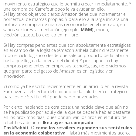
movimiento estratégico que le permita crecer inmediatamente. Y
una compra de Carrefour poco le va ayudar en ello.
5) Hay otros objetivos claros: Amazon tiene que incrementar el
porcentual de marcas propias. Y para ello a la larga iniciará una
política de compra de marcas reconocidas en el mercado, en
varios sectores: alimentación (ejemplo:
M&M
) , moda,
electrónica…etc. Lo explico en mi libro.
6) Hay compras pendientes que son absolutamente estratégicas
en el campo de la logística (Amazon anhela cubrir directamente
todo el ciclo logístico desde que sale un producto de la fábrica
hasta que llega a la puerta del cliente). Y por supuesto hay
compras pendientes en empresas tecnológicas, no olvidemos
que gran parte del gasto de Amazon es en logística y en
innovación.
7) como ya he escrito recientemente en un artículo en la revista
Farmaventas el sector del cuidado de la salud será estratégico
para los de Seattle. Ahí puede haber novedades.
Por cierto, hablando de otra cosa: una noticia clave que aún no
se ha publicado por aquí y de la que se debería hablar bastante
en los próximos días, pues por ahí van los tiros en el futuro del
retail. Les adelanto:
Ikea ayer ha comprado
TaskRabbit.
O
como los retailers expanden sus tentáculos
en la economía colaborativa
. Habrá más movimientos acerca