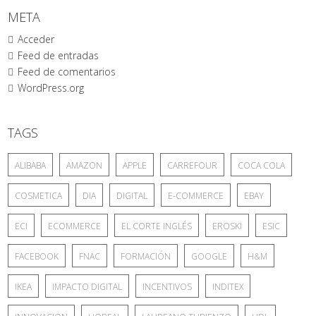
META
Acceder
Feed de entradas
Feed de comentarios
WordPress.org
TAGS
ALIBABA
AMAZON
APPLE
CARREFOUR
COCA COLA
COSMETICA
DIA
DIGITAL
E-COMMERCE
EBAY
ECI
ECOMMERCE
EL CORTE INGLÉS
EROSKI
ESIC
FACEBOOK
FNAC
FORMACIÓN
GOOGLE
H&M
IKEA
IMPACTO DIGITAL
INCENTIVOS
INDITEX