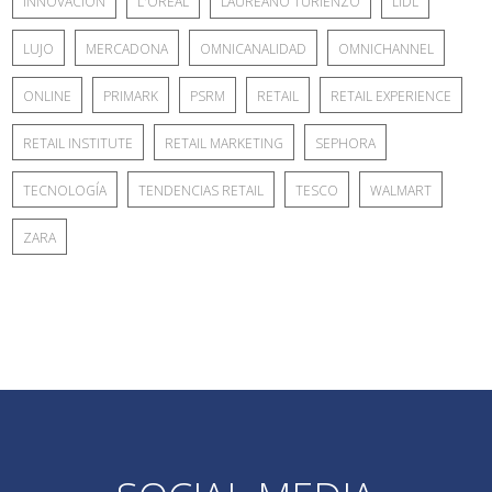
INNOVACION
L'OREAL
LAUREANO TURIENZO
LIDL
LUJO
MERCADONA
OMNICANALIDAD
OMNICHANNEL
ONLINE
PRIMARK
PSRM
RETAIL
RETAIL EXPERIENCE
RETAIL INSTITUTE
RETAIL MARKETING
SEPHORA
TECNOLOGÍA
TENDENCIAS RETAIL
TESCO
WALMART
ZARA